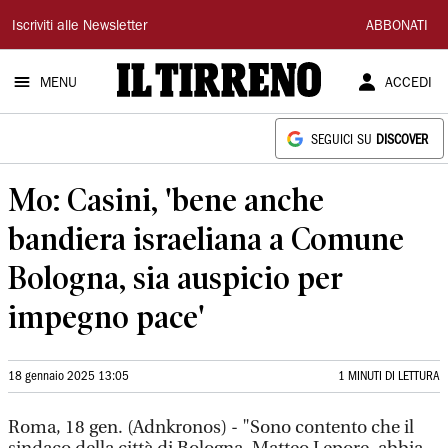
Il
Iscriviti alle Newsletter
ABBONATI
Tirreno
MENU
ACCEDI
SEGUICI SU
DISCOVER
Mo: Casini, 'bene anche
bandiera israeliana a Comune
Bologna, sia auspicio per
impegno pace'
18 gennaio 2025 13:05
1 MINUTI DI LETTURA
Roma, 18 gen. (Adnkronos) - "Sono contento che il