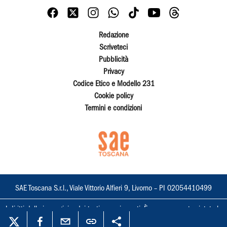
Redazione
Scriveteci
Pubblicità
Privacy
Codice Etico e Modello 231
Cookie policy
Termini e condizioni
SAE Toscana S.r.l., Viale Vittorio Alfieri 9, Livorno – PI 02054410499
I diritti delle immagini e dei testi sono riservati. È espressamente vietata la
loro riproduzione con qualsiasi mezzo e l'adattamento totale o parziale.