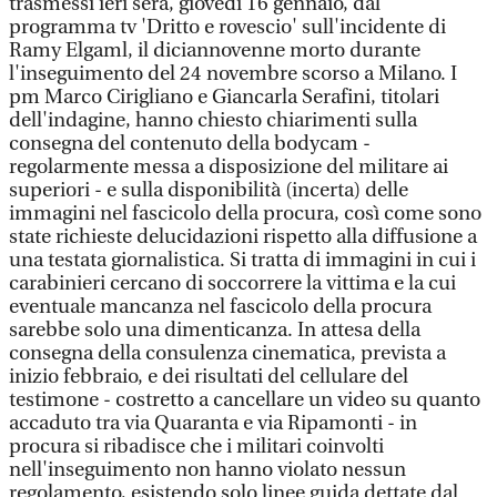
trasmessi ieri sera, giovedì 16 gennaio, dal
programma tv 'Dritto e rovescio' sull'incidente di
Ramy Elgaml, il diciannovenne morto durante
l'inseguimento del 24 novembre scorso a Milano. I
pm Marco Cirigliano e Giancarla Serafini, titolari
dell'indagine, hanno chiesto chiarimenti sulla
consegna del contenuto della bodycam -
regolarmente messa a disposizione del militare ai
superiori - e sulla disponibilità (incerta) delle
immagini nel fascicolo della procura, così come sono
state richieste delucidazioni rispetto alla diffusione a
una testata giornalistica. Si tratta di immagini in cui i
carabinieri cercano di soccorrere la vittima e la cui
eventuale mancanza nel fascicolo della procura
sarebbe solo una dimenticanza. In attesa della
consegna della consulenza cinematica, prevista a
inizio febbraio, e dei risultati del cellulare del
testimone - costretto a cancellare un video su quanto
accaduto tra via Quaranta e via Ripamonti - in
procura si ribadisce che i militari coinvolti
nell'inseguimento non hanno violato nessun
regolamento, esistendo solo linee guida dettate dal