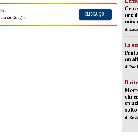
L’em
Gross
itmo:
ore d
CLICCA QUI
izie su Google
minac
di Luca
La se
Prato
un al
di Pao
Il rit
Morto
chi er
straz
sotto
di Red