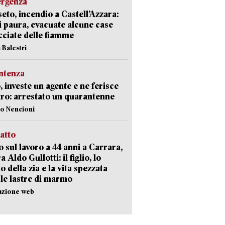
ergenza
eto, incendio a Castell’Azzara:
i paura, evacuate alcune case
ciate delle fiamme
 Balestri
ntenza
, investe un agente e ne ferisce
tro: arrestato un quarantenne
lo Nencioni
ratto
 sul lavoro a 44 anni a Carrara,
a Aldo Gullotti: il figlio, lo
io della zia e la vita spezzata
 le lastre di marmo
azione web