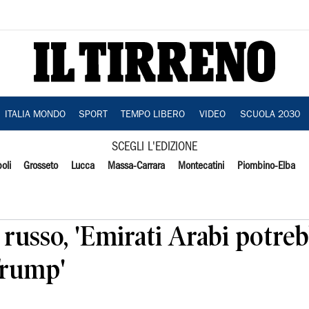
ITALIA MONDO
SPORT
TEMPO LIBERO
VIDEO
SCUOLA 2030
SCEGLI L'EDIZIONE
oli
Grosseto
Lucca
Massa-Carrara
Montecatini
Piombino-Elba
 russo, 'Emirati Arabi potre
Trump'