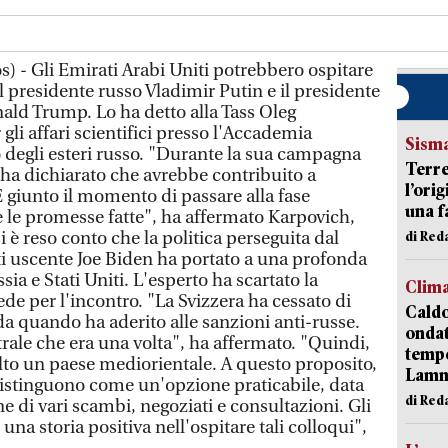
) - Gli Emirati Arabi Uniti potrebbero ospitare
il presidente russo Vladimir Putin e il presidente
onald Trump. Lo ha detto alla Tass Oleg
gli affari scientifici presso l'Accademia
Sism
 degli esteri russo. "Durante la sua campagna
Terre
ha dichiarato che avrebbe contribuito a
l’ori
 È giunto il momento di passare alla fase
una f
 le promesse fatte", ha affermato Karpovich,
è reso conto che la politica perseguita dal
di Re
iti uscente Joe Biden ha portato a una profonda
ssia e Stati Uniti. L'esperto ha scartato la
Clim
de per l'incontro. "La Svizzera ha cessato di
Caldo
da quando ha aderito alle sanzioni anti-russe.
onda
utrale che era una volta", ha affermato. "Quindi,
tempe
lto un paese mediorientale. A questo proposito,
Lam
 distinguono come un'opzione praticabile, data
di Red
ione di vari scambi, negoziati e consultazioni. Gli
na storia positiva nell'ospitare tali colloqui",