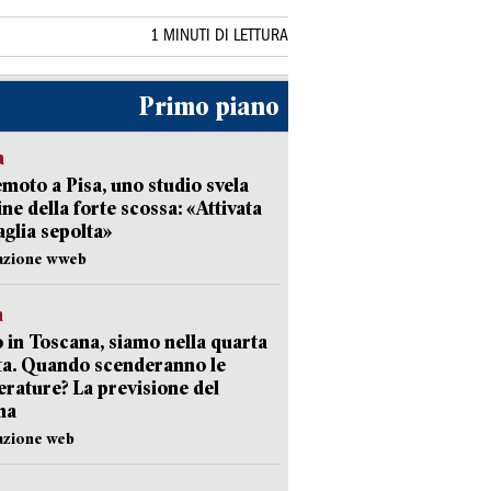
1 MINUTI DI LETTURA
Primo piano
a
moto a Pisa, uno studio svela
gine della forte scossa: «Attivata
aglia sepolta»
dazione wweb
a
 in Toscana, siamo nella quarta
ta. Quando scenderanno le
rature? La previsione del
ma
azione web