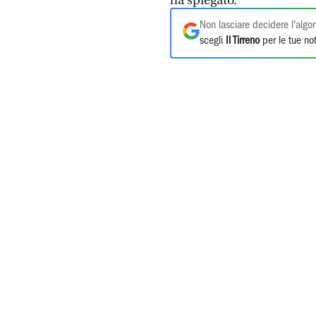
ha spiegato.
Non lasciare decidere l'algor
scegli
Il Tirreno
per le tue not