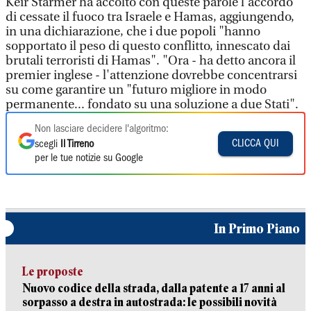
Keir Starmer ha accolto con queste parole l'accordo
di cessate il fuoco tra Israele e Hamas, aggiungendo,
in una dichiarazione, che i due popoli "hanno
sopportato il peso di questo conflitto, innescato dai
brutali terroristi di Hamas". "Ora - ha detto ancora il
premier inglese - l'attenzione dovrebbe concentrarsi
su come garantire un "futuro migliore in modo
permanente... fondato su una soluzione a due Stati".
Non lasciare decidere l'algoritmo:
CLICCA QUI
scegli
Il Tirreno
per le tue notizie su Google
In Primo Piano
Le proposte
Nuovo codice della strada, dalla patente a 17 anni al
sorpasso a destra in autostrada: le possibili novità