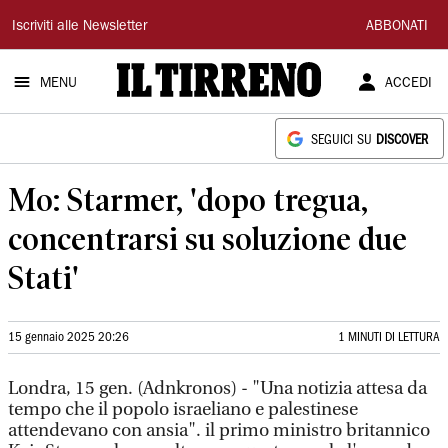
Il
Iscriviti alle Newsletter
ABBONATI
Tirreno
MENU
ACCEDI
SEGUICI SU
DISCOVER
Mo: Starmer, 'dopo tregua,
concentrarsi su soluzione due
Stati'
15 gennaio 2025 20:26
1 MINUTI DI LETTURA
Londra, 15 gen. (Adnkronos) - "Una notizia attesa da
tempo che il popolo israeliano e palestinese
attendevano con ansia". il primo ministro britannico