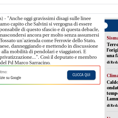
 - "Anche oggi gravissimi disagi sulle linee
iamo capito che Salvini si vergogna di essere
sponsabile di questo sfascio e di questa debacle,
nascondersi ancora per molto senza assumersi
Sism
affossato un'azienda come Ferrovie dello Stato,
Terre
 Paese, danneggiando e mettendo in discussione
l’ori
alla mobilità di pendolari e viaggiatori. E
una f
privatizzazione...". Così il deputato e membro
e del Pd Marco Sarracino.
di Re
itmo:
Clim
CLICCA QUI
izie su Google
Caldo
onda
tempe
Lam
di Red