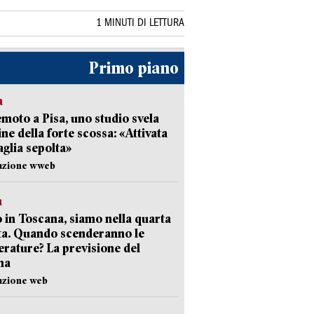
1 MINUTI DI LETTURA
Primo piano
a
moto a Pisa, uno studio svela
gine della forte scossa: «Attivata
aglia sepolta»
dazione wweb
a
 in Toscana, siamo nella quarta
ta. Quando scenderanno le
rature? La previsione del
ma
azione web