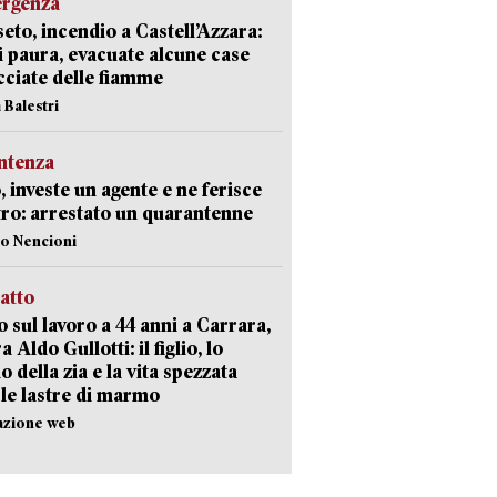
ergenza
eto, incendio a Castell’Azzara:
i paura, evacuate alcune case
ciate delle fiamme
 Balestri
ntenza
, investe un agente e ne ferisce
tro: arrestato un quarantenne
lo Nencioni
ratto
 sul lavoro a 44 anni a Carrara,
a Aldo Gullotti: il figlio, lo
io della zia e la vita spezzata
 le lastre di marmo
azione web