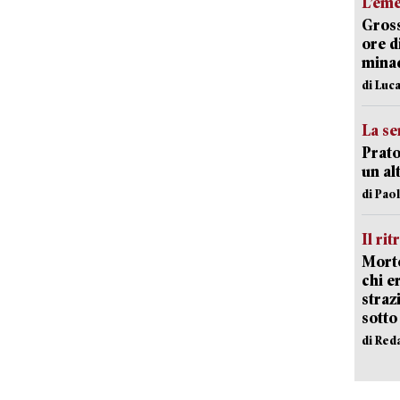
L’em
Gross
ore d
minac
di Luca
La se
Prato
un al
di Pao
Il rit
Morto
chi er
straz
sotto
di Red