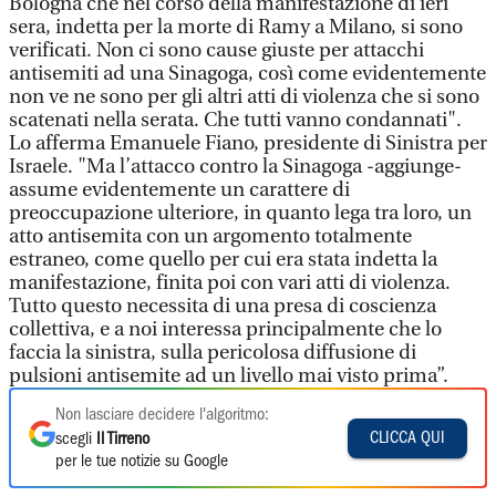
Bologna che nel corso della manifestazione di ieri
sera, indetta per la morte di Ramy a Milano, si sono
verificati. Non ci sono cause giuste per attacchi
antisemiti ad una Sinagoga, così come evidentemente
non ve ne sono per gli altri atti di violenza che si sono
scatenati nella serata. Che tutti vanno condannati".
Lo afferma Emanuele Fiano, presidente di Sinistra per
Israele. "Ma l’attacco contro la Sinagoga -aggiunge-
assume evidentemente un carattere di
preoccupazione ulteriore, in quanto lega tra loro, un
atto antisemita con un argomento totalmente
estraneo, come quello per cui era stata indetta la
manifestazione, finita poi con vari atti di violenza.
Tutto questo necessita di una presa di coscienza
collettiva, e a noi interessa principalmente che lo
faccia la sinistra, sulla pericolosa diffusione di
pulsioni antisemite ad un livello mai visto prima”.
Non lasciare decidere l'algoritmo:
CLICCA QUI
scegli
Il Tirreno
per le tue notizie su Google