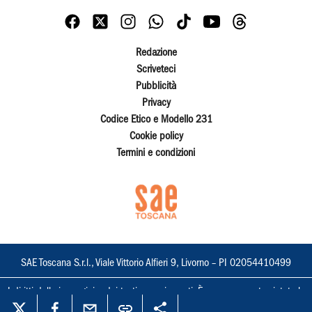
Redazione
Scriveteci
Pubblicità
Privacy
Codice Etico e Modello 231
Cookie policy
Termini e condizioni
SAE Toscana S.r.l., Viale Vittorio Alfieri 9, Livorno – PI 02054410499
I diritti delle immagini e dei testi sono riservati. È espressamente vietata la
loro riproduzione con qualsiasi mezzo e l'adattamento totale o parziale.