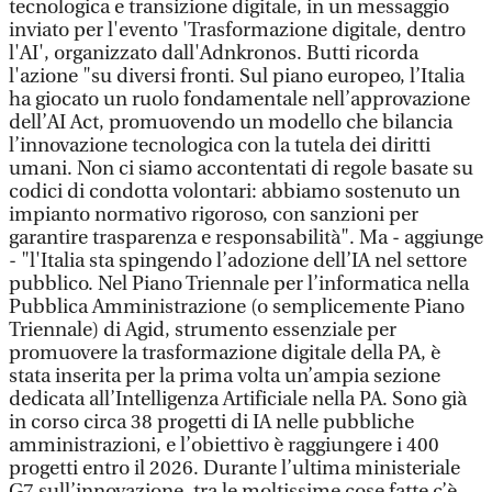
tecnologica e transizione digitale, in un messaggio
inviato per l'evento 'Trasformazione digitale, dentro
l'AI', organizzato dall'Adnkronos. Butti ricorda
l'azione "su diversi fronti. Sul piano europeo, l’Italia
ha giocato un ruolo fondamentale nell’approvazione
dell’AI Act, promuovendo un modello che bilancia
l’innovazione tecnologica con la tutela dei diritti
umani. Non ci siamo accontentati di regole basate su
codici di condotta volontari: abbiamo sostenuto un
impianto normativo rigoroso, con sanzioni per
garantire trasparenza e responsabilità". Ma - aggiunge
- "l'Italia sta spingendo l’adozione dell’IA nel settore
pubblico. Nel Piano Triennale per l’informatica nella
Pubblica Amministrazione (o semplicemente Piano
Triennale) di Agid, strumento essenziale per
promuovere la trasformazione digitale della PA, è
stata inserita per la prima volta un’ampia sezione
dedicata all’Intelligenza Artificiale nella PA. Sono già
in corso circa 38 progetti di IA nelle pubbliche
amministrazioni, e l’obiettivo è raggiungere i 400
progetti entro il 2026. Durante l’ultima ministeriale
G7 sull’innovazione, tra le moltissime cose fatte c’è