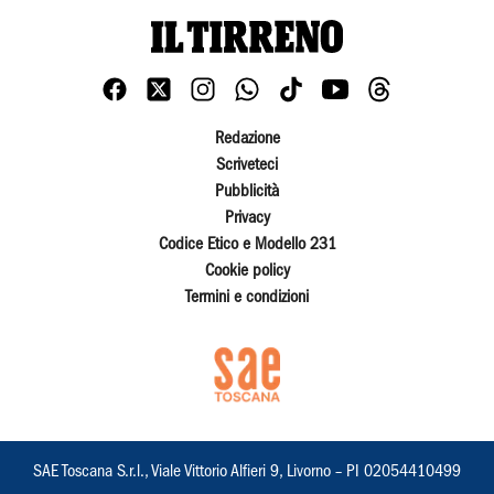
Redazione
Scriveteci
Pubblicità
Privacy
Codice Etico e Modello 231
Cookie policy
Termini e condizioni
SAE Toscana S.r.l., Viale Vittorio Alfieri 9, Livorno – PI 02054410499