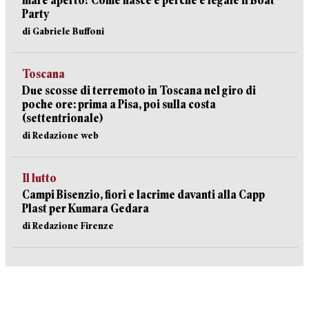
mare aperto? Come nasce e perché è legale il Boat
Party
di Gabriele Buffoni
Toscana
Due scosse di terremoto in Toscana nel giro di
poche ore: prima a Pisa, poi sulla costa
(settentrionale)
di Redazione web
Il lutto
Campi Bisenzio, fiori e lacrime davanti alla Capp
Plast per Kumara Gedara
di Redazione Firenze