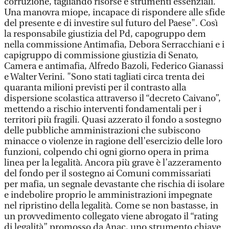
corruzione, tagliando risorse e strumenti essenziali.
Una manovra miope, incapace di rispondere alle sfide
del presente e di investire sul futuro del Paese". Così
la responsabile giustizia del Pd, capogruppo dem
nella commissione Antimafia, Debora Serracchiani e i
capigruppo di commissione giustizia di Senato,
Camera e antimafia, Alfredo Bazoli, Federico Gianassi
e Walter Verini. "Sono stati tagliati circa trenta dei
quaranta milioni previsti per il contrasto alla
dispersione scolastica attraverso il “decreto Caivano”,
mettendo a rischio interventi fondamentali per i
territori più fragili. Quasi azzerato il fondo a sostegno
delle pubbliche amministrazioni che subiscono
minacce o violenze in ragione dell’esercizio delle loro
funzioni, colpendo chi ogni giorno opera in prima
linea per la legalità. Ancora più grave è l’azzeramento
del fondo per il sostegno ai Comuni commissariati
per mafia, un segnale devastante che rischia di isolare
e indebolire proprio le amministrazioni impegnate
nel ripristino della legalità. Come se non bastasse, in
un provvedimento collegato viene abrogato il “rating
di legalità” promosso da Anac, uno strumento chiave