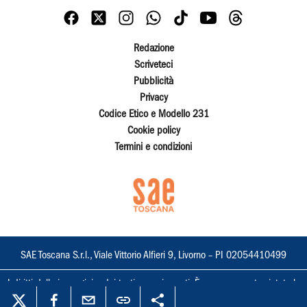
Redazione
Scriveteci
Pubblicità
Privacy
Codice Etico e Modello 231
Cookie policy
Termini e condizioni
SAE Toscana S.r.l., Viale Vittorio Alfieri 9, Livorno – PI 02054410499
I diritti delle immagini e dei testi sono riservati. È espressamente vietata la
loro riproduzione con qualsiasi mezzo e l'adattamento totale o parziale.