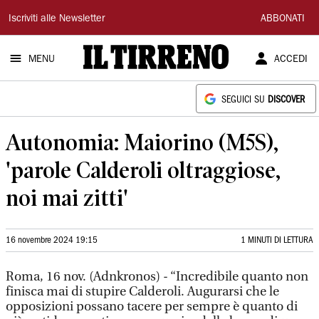
Il
Iscriviti alle Newsletter
ABBONATI
Tirreno
MENU
ACCEDI
SEGUICI SU
DISCOVER
Autonomia: Maiorino (M5S),
'parole Calderoli oltraggiose,
noi mai zitti'
16 novembre 2024 19:15
1 MINUTI DI LETTURA
Roma, 16 nov. (Adnkronos) - “Incredibile quanto non
finisca mai di stupire Calderoli. Augurarsi che le
opposizioni possano tacere per sempre è quanto di