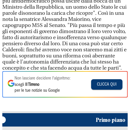
più antidemocratico possa uscire dalla bocca di un
Ministro della Repubblica, un uomo dello Stato le cui
parole disonorano la carica che ricopre". Così in una
nota la senatrice Alessandra Maiorino, vice
capogruppo M5S al Senato. "Più passa il tempo e più
gli esponenti di governo dimostrano il loro vero volto,
fatto di autoritarismo e insofferenza verso qualunque
pensiero diverso dal loro. Di una cosa può star certo
Calderoli: finché avremo voce non staremo mai zitti e
buoni, soprattutto su una riforma così aberrante
quale è l’autonomia differenziata che lui stesso ha
concepito e che sta facendo acqua da tutte le parti”.
Non lasciare decidere l'algoritmo:
CLICCA QUI
scegli
Il Tirreno
per le tue notizie su Google
Primo piano