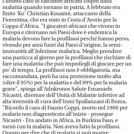
l'ultimo caso di calciatori africani colpiti dalla
malattia quando tornano in patria. A febbraio era
finito 'Ko' Christian Kouamé, attaccante della
Fiorentina, che era stato in Costa d'Avorio per la
Coppa d'Africa. "I giocatori africani che vivono in
Europa e ritornano nei Paesi dove è endemica la
malaria devono fare la profilassi perché hanno perso,
vivendo per anni fuori dai Paesi d'origine, la semi-
immunità all'infezione malarica. Meglio prendere
una pasticca al giorno per la profilassi che rischiare di
fare una malattia che può impedirgli di giocare per un
po' di tempo. La profilassi non è obbligatoria, ma
raccomandata, però ha una protezione molto alta
(oltre il 95%) per la malattia e del 99% per la malaria
grave", spiega all'Adnkronos Salute Emanuele
Nicastri, direttore dell'Unità di Malattie infettive ad
alta intensità di cura dell'Inmi Spallanzani di Roma.
"Ricordo il caso di Fausto Coppi, morto nel 1960 per
malaria non diagnosticata all'inizio - prosegue
Nicastri - Era andato in Africa, in Burkina Faso, e
tornò con la malaria. Non aveva fatto la profilassi.
Questo per dire che di malaria si può morire.