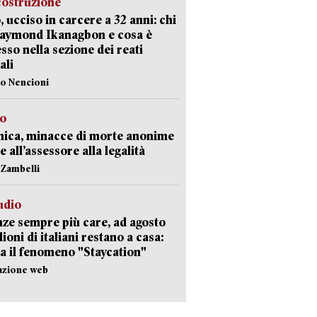
costruzione
, ucciso in carcere a 32 anni: chi
Raymond Ikanagbon e cosa è
sso nella sezione dei reati
ali
lo Nencioni
so
nica, minacce di morte anonime
e all’assessore alla legalità
n Zambelli
udio
ze sempre più care, ad agosto
lioni di italiani restano a casa:
a il fenomeno "Staycation"
azione web