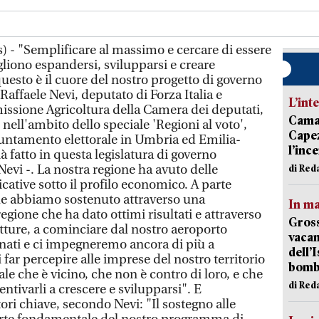
 - "Semplificare al massimo e cercare di essere
gliono espandersi, svilupparsi e creare
esto è il cuore del nostro progetto di governo
Raffaele Nevi, deputato di Forza Italia e
L’int
missione Agricoltura della Camera dei deputati,
Camai
nell'ambito dello speciale 'Regioni al voto',
Capez
untamento elettorale in Umbria ed Emilia-
l’inc
fatto in questa legislatura di governo
Nevi -. La nostra regione ha avuto delle
di Red
ative sotto il profilo economico. A parte
che abbiamo sostenuto attraverso una
In ma
gione che ha dato ottimi risultati e attraverso
Gross
utture, a cominciare dal nostro aeroporto
vacan
nati e ci impegneremo ancora di più a
dell’
 far percepire alle imprese del nostro territorio
bom
le che è vicino, che non è contro di loro, e che
di Red
centivarli a crescere e svilupparsi". E
tori chiave, secondo Nevi: "Il sostegno alle