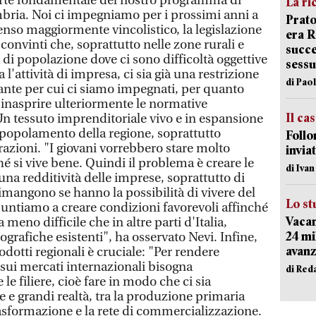
arte fondamentale del nostro programma di
La ri
bria. Noi ci impegniamo per i prossimi anni a
Prato
 senso maggiormente vincolistico, la legislazione
era 
onvinti che, soprattutto nelle zone rurali e
succe
 di popolazione dove ci sono difficoltà oggettive
sessu
'attività di impresa, ci sia già una restrizione
di Pao
nte per cui ci siamo impegnati, per quanto
 inasprire ulteriormente le normative
Il ca
Un tessuto imprenditoriale vivo e in espansione
spopolamento della regione, soprattutto
Follo
razioni. "I giovani vorrebbero stare molto
inviat
é si vive bene. Quindi il problema è creare le
di Iva
 una redditività delle imprese, soprattutto di
 rimangono se hanno la possibilità di vivere del
Lo st
puntiamo a creare condizioni favorevoli affinché
Vacan
meno difficile che in altre parti d'Italia,
24 mi
ografiche esistenti", ha osservato Nevi. Infine,
avanz
odotti regionali è cruciale: "Per rendere
sui mercati internazionali bisogna
di Red
e filiere, cioè fare in modo che ci sia
e e grandi realtà, tra la produzione primaria
trasformazione e la rete di commercializzazione.