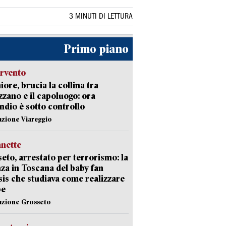
3 MINUTI DI LETTURA
Primo piano
ervento
ore, brucia la collina tra
zano e il capoluogo: ora
endio è sotto controllo
azione Viareggio
nette
eto, arrestato per terrorismo: la
za in Toscana del baby fan
Isis che studiava come realizzare
be
azione Grosseto