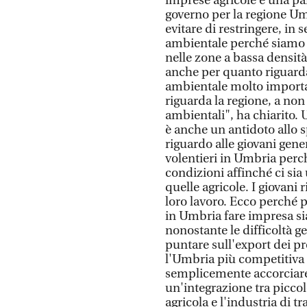
imprese agricole è una p
governo per la regione Um
evitare di restringere, in
ambientale perché siamo c
nelle zone a bassa densità
anche per quanto riguarda l
ambientale molto importa
riguarda la regione, a non
ambientali", ha chiarito. 
è anche un antidoto allo 
riguardo alle giovani gene
volentieri in Umbria perch
condizioni affinché ci sia
quelle agricole. I giovani
loro lavoro. Ecco perché 
in Umbria fare impresa sia 
nonostante le difficoltà ge
puntare sull'export dei pr
l'Umbria più competitiva 
semplicemente accorciare l
un'integrazione tra piccol
agricola e l'industria di 