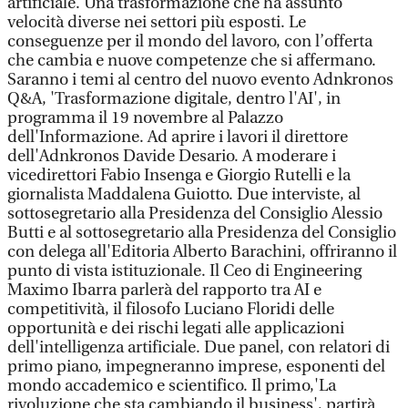
artificiale. Una trasformazione che ha assunto
velocità diverse nei settori più esposti. Le
conseguenze per il mondo del lavoro, con l’offerta
che cambia e nuove competenze che si affermano.
Saranno i temi al centro del nuovo evento Adnkronos
Q&A, 'Trasformazione digitale, dentro l'AI', in
programma il 19 novembre al Palazzo
dell'Informazione. Ad aprire i lavori il direttore
dell'Adnkronos Davide Desario. A moderare i
vicedirettori Fabio Insenga e Giorgio Rutelli e la
giornalista Maddalena Guiotto. Due interviste, al
sottosegretario alla Presidenza del Consiglio Alessio
Butti e al sottosegretario alla Presidenza del Consiglio
con delega all'Editoria Alberto Barachini, offriranno il
punto di vista istituzionale. Il Ceo di Engineering
Maximo Ibarra parlerà del rapporto tra AI e
competitività, il filosofo Luciano Floridi delle
opportunità e dei rischi legati alle applicazioni
dell'intelligenza artificiale. Due panel, con relatori di
primo piano, impegneranno imprese, esponenti del
mondo accademico e scientifico. Il primo,'La
rivoluzione che sta cambiando il business', partirà