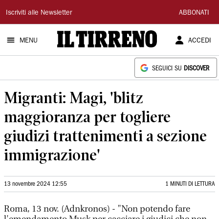
Il
Iscriviti alle Newsletter
ABBONATI
Tirreno
MENU
ACCEDI
SEGUICI SU
DISCOVER
Migranti: Magi, 'blitz
maggioranza per togliere
giudizi trattenimenti a sezione
immigrazione'
13 novembre 2024 12:55
1 MINUTI DI LETTURA
Roma, 13 nov. (Adnkronos) - "Non potendo fare