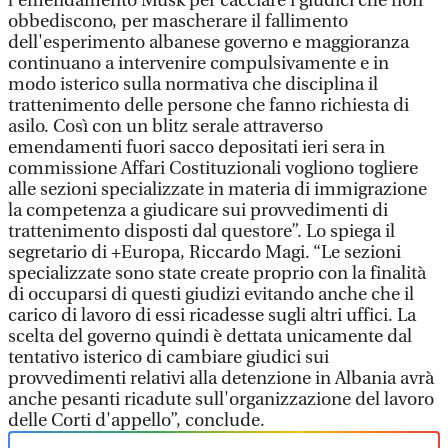
l'emendamento Musk per cacciare i giudici che non
obbediscono, per mascherare il fallimento
dell'esperimento albanese governo e maggioranza
continuano a intervenire compulsivamente e in
modo isterico sulla normativa che disciplina il
trattenimento delle persone che fanno richiesta di
asilo. Così con un blitz serale attraverso
emendamenti fuori sacco depositati ieri sera in
commissione Affari Costituzionali vogliono togliere
alle sezioni specializzate in materia di immigrazione
la competenza a giudicare sui provvedimenti di
trattenimento disposti dal questore”. Lo spiega il
segretario di +Europa, Riccardo Magi. “Le sezioni
specializzate sono state create proprio con la finalità
di occuparsi di questi giudizi evitando anche che il
carico di lavoro di essi ricadesse sugli altri uffici. La
scelta del governo quindi è dettata unicamente dal
tentativo isterico di cambiare giudici sui
provvedimenti relativi alla detenzione in Albania avrà
anche pesanti ricadute sull'organizzazione del lavoro
delle Corti d'appello”, conclude.