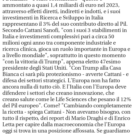
ammontato a quasi 1,4 miliardi di euro nel 2023,
attraverso effetti diretti, indiretti e indotti, e i suoi
investimenti in Ricerca e Sviluppo in Italia
rappresentano il 3% del suo contributo diretto al Pil.
Secondo Cattani Sanofi, "con i suoi 3 stabilimenti in
Italia e investimenti complessivi pari a circa 50
milioni ogni anno tra componente industriale e
ricerca clinica, gioca un ruolo importante in Europa e
a livello mondiale", soprattutto in questo momento
"con la vittoria di Trump", appena eletto 47esimo
presidente degli Stati Uniti. "Con Trump alla Casa
Bianca ci sarà più protezionismo - avverte Cattani - e
difesa dei settori strategici. L'Europa non ha fatto
ancora nulla di tutto ciò. E l'Italia con l'Europa deve
difendere i settori che creano innovazione, che
creano salute come le Life Sciences che pesano il 12%
del Pil europeo". Come? "Cambiando completamente
la ricetta - spiega Cattani - Non avevamo bisogno, con
tutto il rispetto, dei report di Mario Draghi e di Enrico
Letta per capire dalla macroeconomia che l'Europa
oggi si trova in una posizione affossata. Se guardiamo