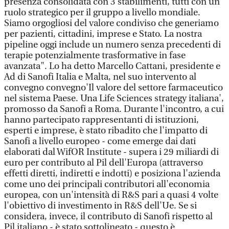
presenza consolidata con 3 stabilimenti, tutti con un
ruolo strategico per il gruppo a livello mondiale.
Siamo orgogliosi del valore condiviso che generiamo
per pazienti, cittadini, imprese e Stato. La nostra
pipeline oggi include un numero senza precedenti di
terapie potenzialmente trasformative in fase
avanzata". Lo ha detto Marcello Cattani, presidente e
Ad di Sanofi Italia e Malta, nel suo intervento al
convegno convegno'Il valore del settore farmaceutico
nel sistema Paese. Una Life Sciences strategy italiana',
promosso da Sanofi a Roma. Durante l'incontro, a cui
hanno partecipato rappresentanti di istituzioni,
esperti e imprese, è stato ribadito che l'impatto di
Sanofi a livello europeo - come emerge dai dati
elaborati dal WifOR Institute - supera i 29 miliardi di
euro per contributo al Pil dell'Europa (attraverso
effetti diretti, indiretti e indotti) e posiziona l'azienda
come uno dei principali contributori all'economia
europea, con un'intensità di R&S pari a quasi 4 volte
l'obiettivo di investimento in R&S dell'Ue. Se si
considera, invece, il contributo di Sanofi rispetto al
Pil italiano - è stato sottolineato - questo è