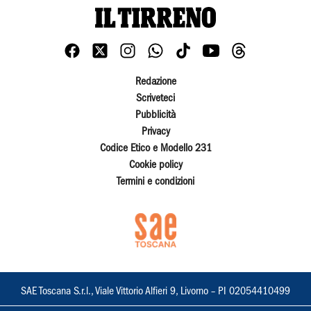
Redazione
Scriveteci
Pubblicità
Privacy
Codice Etico e Modello 231
Cookie policy
Termini e condizioni
SAE Toscana S.r.l., Viale Vittorio Alfieri 9, Livorno – PI 02054410499