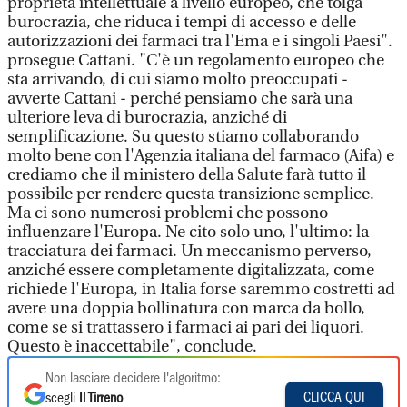
proprietà intellettuale a livello europeo, che tolga
burocrazia, che riduca i tempi di accesso e delle
autorizzazioni dei farmaci tra l'Ema e i singoli Paesi".
prosegue Cattani. "C'è un regolamento europeo che
sta arrivando, di cui siamo molto preoccupati -
avverte Cattani - perché pensiamo che sarà una
ulteriore leva di burocrazia, anziché di
semplificazione. Su questo stiamo collaborando
molto bene con l'Agenzia italiana del farmaco (Aifa) e
crediamo che il ministero della Salute farà tutto il
possibile per rendere questa transizione semplice.
Ma ci sono numerosi problemi che possono
influenzare l'Europa. Ne cito solo uno, l'ultimo: la
tracciatura dei farmaci. Un meccanismo perverso,
anziché essere completamente digitalizzata, come
richiede l'Europa, in Italia forse saremmo costretti ad
avere una doppia bollinatura con marca da bollo,
come se si trattassero i farmaci ai pari dei liquori.
Questo è inaccettabile", conclude.
Non lasciare decidere l'algoritmo:
CLICCA QUI
scegli
Il Tirreno