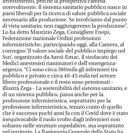
investimento, perché la prospettiva cambia
notevolmente. Il sistema sanitario pubblico nasce in
paesi liberali per la ricerca di salute pubblica sociale
necessario alla produzione. Se involviamo dal punto
di vista sanitario, non raggiungeremo la produzione”.
Lo ha detto Maurizio Zega, Consigliere Fnopi,
Federazione nazionale Ordini professioni
infermieristiche, partecipando oggi, alla Camera, al
convegno ‘Il valore sociale del pubblico impiego nel
Ssn’, organizzato da Aaroi-Emac, il sindacato dei
Medici anestesisti rianimatori e dell’emergenza-
urgenza. “Ci sono circa 380mila gli infermieri tra
pubblico e privato e circa 40-45 mila nel settore
libero professionale e il resto sono pensionati -
illustra Zega - La sostenibilità del sistema sanitario, e
di un sistema pubblico, passa anche per la
professione infermieristica, soprattutto per la
professione infermieristica, tenuto conto di quello
che è successo pochi anni fa con il Covid dove è stato
inequivocabile il ruolo svolto dagli infermieri non
soltanto nelle strutture ospedaliere, ma soprattutto
nel territorio. La Ragioneria Generale dello Stato ha