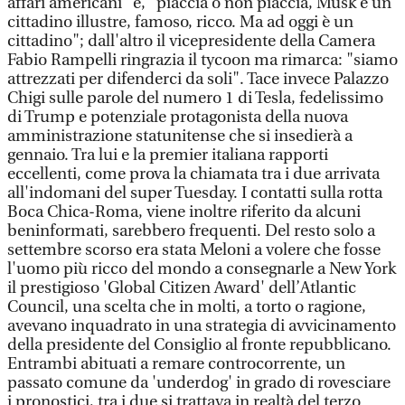
affari americani" e, "piaccia o non piaccia, Musk è un
cittadino illustre, famoso, ricco. Ma ad oggi è un
cittadino"; dall'altro il vicepresidente della Camera
Fabio Rampelli ringrazia il tycoon ma rimarca: "siamo
attrezzati per difenderci da soli". Tace invece Palazzo
Chigi sulle parole del numero 1 di Tesla, fedelissimo
di Trump e potenziale protagonista della nuova
amministrazione statunitense che si insedierà a
gennaio. Tra lui e la premier italiana rapporti
eccellenti, come prova la chiamata tra i due arrivata
all'indomani del super Tuesday. I contatti sulla rotta
Boca Chica-Roma, viene inoltre riferito da alcuni
beninformati, sarebbero frequenti. Del resto solo a
settembre scorso era stata Meloni a volere che fosse
l'uomo più ricco del mondo a consegnarle a New York
il prestigioso 'Global Citizen Award' dell’Atlantic
Council, una scelta che in molti, a torto o ragione,
avevano inquadrato in una strategia di avvicinamento
della presidente del Consiglio al fronte repubblicano.
Entrambi abituati a remare controcorrente, un
passato comune da 'underdog' in grado di rovesciare
i pronostici, tra i due si trattava in realtà del terzo