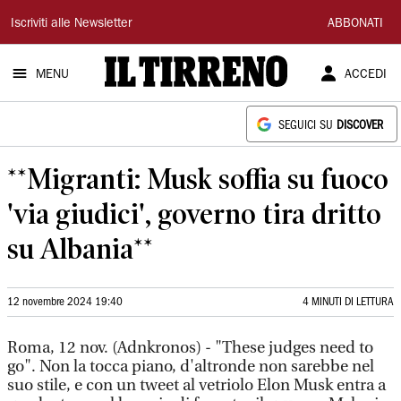
Il
Iscriviti alle Newsletter
ABBONATI
Tirreno
MENU
ACCEDI
SEGUICI SU
DISCOVER
**Migranti: Musk soffia su fuoco
'via giudici', governo tira dritto
su Albania**
12 novembre 2024 19:40
4 MINUTI DI LETTURA
Roma, 12 nov. (Adnkronos) - "These judges need to
go". Non la tocca piano, d'altronde non sarebbe nel
suo stile, e con un tweet al vetriolo Elon Musk entra a