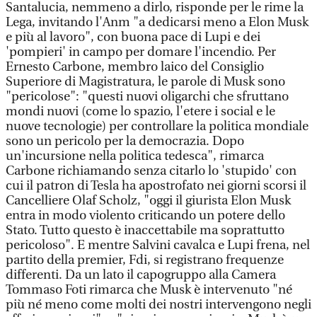
Santalucia, nemmeno a dirlo, risponde per le rime la
Lega, invitando l'Anm "a dedicarsi meno a Elon Musk
e più al lavoro", con buona pace di Lupi e dei
'pompieri' in campo per domare l'incendio. Per
Ernesto Carbone, membro laico del Consiglio
Superiore di Magistratura, le parole di Musk sono
"pericolose": "questi nuovi oligarchi che sfruttano
mondi nuovi (come lo spazio, l'etere i social e le
nuove tecnologie) per controllare la politica mondiale
sono un pericolo per la democrazia. Dopo
un'incursione nella politica tedesca", rimarca
Carbone richiamando senza citarlo lo 'stupido' con
cui il patron di Tesla ha apostrofato nei giorni scorsi il
Cancelliere Olaf Scholz, "oggi il giurista Elon Musk
entra in modo violento criticando un potere dello
Stato. Tutto questo è inaccettabile ma soprattutto
pericoloso". E mentre Salvini cavalca e Lupi frena, nel
partito della premier, Fdi, si registrano frequenze
differenti. Da un lato il capogruppo alla Camera
Tommaso Foti rimarca che Musk è intervenuto "né
più né meno come molti dei nostri intervengono negli