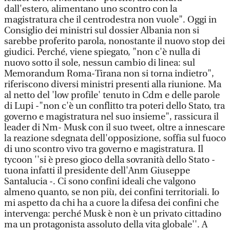
dall'estero, alimentano uno scontro con la
magistratura che il centrodestra non vuole". Oggi in
Consiglio dei ministri sul dossier Albania non si
sarebbe proferito parola, nonostante il nuovo stop dei
giudici. Perché, viene spiegato, "non c'è nulla di
nuovo sotto il sole, nessun cambio di linea: sul
Memorandum Roma-Tirana non si torna indietro",
riferiscono diversi ministri presenti alla riunione. Ma
al netto del 'low profile' tenuto in Cdm e delle parole
di Lupi -"non c'è un conflitto tra poteri dello Stato, tra
governo e magistratura nel suo insieme", rassicura il
leader di Nm- Musk con il suo tweet, oltre a innescare
la reazione sdegnata dell'opposizione, soffia sul fuoco
di uno scontro vivo tra governo e magistratura. Il
tycoon ''si è preso gioco della sovranità dello Stato -
tuona infatti il presidente dell'Anm Giuseppe
Santalucia -. Ci sono confini ideali che valgono
almeno quanto, se non più, dei confini territoriali. Io
mi aspetto da chi ha a cuore la difesa dei confini che
intervenga: perché Musk è non è un privato cittadino
ma un protagonista assoluto della vita globale''. A