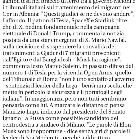
gamba tesa nel braccio di ferro tra il governo Meloni e
i tribunali italiani sul trattenimento dei migranti nei
Cpr in Albania: "Questi giudici se ne devono andare",
l'affondo. Il patron di Tesla, SpaceX e Starlink oltre
che di X, pedina fondamentale nella campagna
elettorale di Donald Trump, commenta la notizia
postata da una star emergente di X, Mario Nawfal,
sulla decisione di sospendere la convalida dei
trattenimenti a Gjader di 7 migranti provenienti
dall'Egitto e dal Bangladesh. "Musk ha ragione",
commenta lesto Matteo Salvini, in passato difeso dal
numero 1 di Tesla per la vicenda Open Arms: quello
del Tribunale di Roma "non è uno schiaffo al governo
- sentenzia il leader della Lega - bensì una scelta che
mette in pericolo la sicurezza e il portafogli degli
italiani". In maggioranza però non tutti sembrano
pensarla come lui. A marcare le distanze ci pensa
Maurizio Lupi, indicato dal presidente del Senato
Ignazio La Russa come possibile candidato del
centrodestra a sindaco di Milano. "Le parole di Elon
Musk sono inopportune - dice senza giri di parole il
leader di Noi Moderati - perché, addirittura