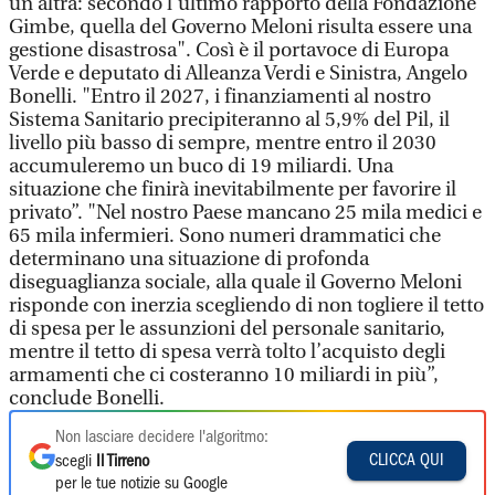
un’altra: secondo l’ultimo rapporto della Fondazione
Gimbe, quella del Governo Meloni risulta essere una
gestione disastrosa". Così è il portavoce di Europa
Verde e deputato di Alleanza Verdi e Sinistra, Angelo
Bonelli. "Entro il 2027, i finanziamenti al nostro
Sistema Sanitario precipiteranno al 5,9% del Pil, il
livello più basso di sempre, mentre entro il 2030
accumuleremo un buco di 19 miliardi. Una
situazione che finirà inevitabilmente per favorire il
privato”. "Nel nostro Paese mancano 25 mila medici e
65 mila infermieri. Sono numeri drammatici che
determinano una situazione di profonda
diseguaglianza sociale, alla quale il Governo Meloni
risponde con inerzia scegliendo di non togliere il tetto
di spesa per le assunzioni del personale sanitario,
mentre il tetto di spesa verrà tolto l’acquisto degli
armamenti che ci costeranno 10 miliardi in più”,
conclude Bonelli.
Non lasciare decidere l'algoritmo:
CLICCA QUI
scegli
Il Tirreno
per le tue notizie su Google