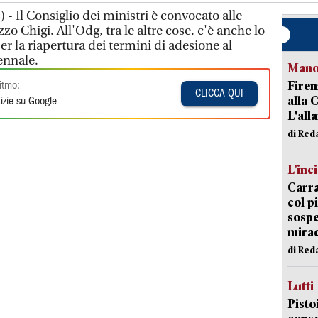
 Il Consiglio dei ministri è convocato alle
o Chigi. All'Odg, tra le altre cose, c'è anche lo
r la riapertura dei termini di adesione al
ennale.
Manov
Firen
itmo:
CLICCA QUI
alla 
izie su Google
L'all
di Red
L’inc
Carra
col p
sospe
mira
di Red
Lutti
Pisto