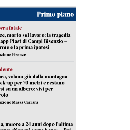
Primo piano
ra fatale
ze, morto sul lavoro: la tragedia
Capp Plast di Campi Bisenzio –
arme e la prima ipotesi
azione Firenze
idente
ra, volano giù dalla montagna
ick-up per 70 metri e restano
si su un albero: vivi per
colo
azione Massa Carrara
ia, muore a 24 anni dopo l’ultima