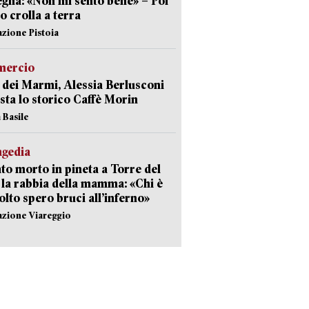
gna: «Non mi sento bene» – Poi
 crolla a terra
azione Pistoia
ercio
 dei Marmi, Alessia Berlusconi
sta lo storico Caffè Morin
 Basile
agedia
to morto in pineta a Torre del
 la rabbia della mamma: «Chi è
olto spero bruci all’inferno»
azione Viareggio