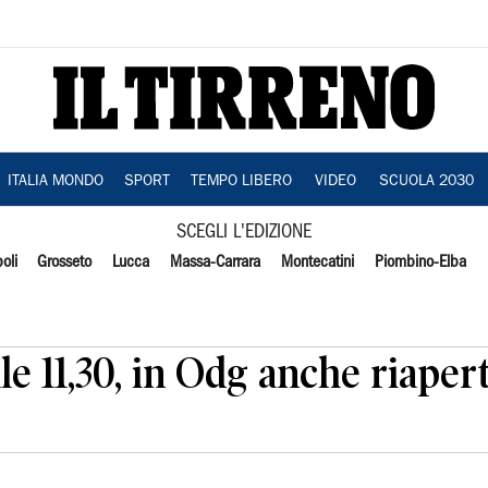
ITALIA MONDO
SPORT
TEMPO LIBERO
VIDEO
SCUOLA 2030
SCEGLI L'EDIZIONE
oli
Grosseto
Lucca
Massa-Carrara
Montecatini
Piombino-Elba
e 11,30, in Odg anche riaper