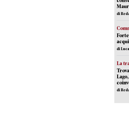
conse
Mauro
di Red
Comm
Forte
acqui
di Luca
La tr
Trova
Lago,
coinv
di Red