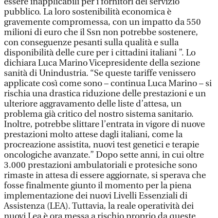
essere inapplicabili per i fornitori del servizio
pubblico. La loro sostenibilità economica è
gravemente compromessa, con un impatto da 550
milioni di euro che il Ssn non potrebbe sostenere,
con conseguenze pesanti sulla qualità e sulla
disponibilità delle cure per i cittadini italiani ”. Lo
dichiara Luca Marino Vicepresidente della sezione
sanità di Unindustria. “Se queste tariffe venissero
applicate così come sono – continua Luca Marino – si
rischia una drastica riduzione delle prestazioni e un
ulteriore aggravamento delle liste d’attesa, un
problema già critico del nostro sistema sanitario.
Inoltre, potrebbe slittare l’entrata in vigore di nuove
prestazioni molto attese dagli italiani, come la
procreazione assistita, nuovi test genetici e terapie
oncologiche avanzate.” Dopo sette anni, in cui oltre
3.000 prestazioni ambulatoriali e protesiche sono
rimaste in attesa di essere aggiornate, si sperava che
fosse finalmente giunto il momento per la piena
implementazione dei nuovi Livelli Essenziali di
Assistenza (LEA). Tuttavia, la reale operatività dei
nuovi Lea è ora messa a rischio proprio da queste