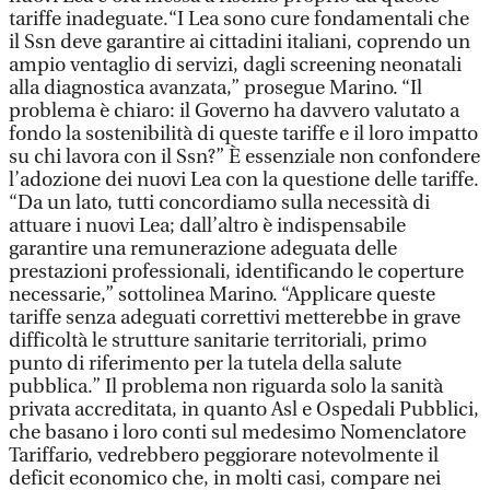
tariffe inadeguate.“I Lea sono cure fondamentali che
il Ssn deve garantire ai cittadini italiani, coprendo un
ampio ventaglio di servizi, dagli screening neonatali
alla diagnostica avanzata,” prosegue Marino. “Il
problema è chiaro: il Governo ha davvero valutato a
fondo la sostenibilità di queste tariffe e il loro impatto
su chi lavora con il Ssn?” È essenziale non confondere
l’adozione dei nuovi Lea con la questione delle tariffe.
“Da un lato, tutti concordiamo sulla necessità di
attuare i nuovi Lea; dall’altro è indispensabile
garantire una remunerazione adeguata delle
prestazioni professionali, identificando le coperture
necessarie,” sottolinea Marino. “Applicare queste
tariffe senza adeguati correttivi metterebbe in grave
difficoltà le strutture sanitarie territoriali, primo
punto di riferimento per la tutela della salute
pubblica.” Il problema non riguarda solo la sanità
privata accreditata, in quanto Asl e Ospedali Pubblici,
che basano i loro conti sul medesimo Nomenclatore
Tariffario, vedrebbero peggiorare notevolmente il
deficit economico che, in molti casi, compare nei