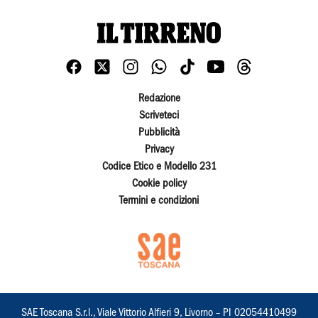
Redazione
Scriveteci
Pubblicità
Privacy
Codice Etico e Modello 231
Cookie policy
Termini e condizioni
SAE Toscana S.r.l., Viale Vittorio Alfieri 9, Livorno – PI 02054410499