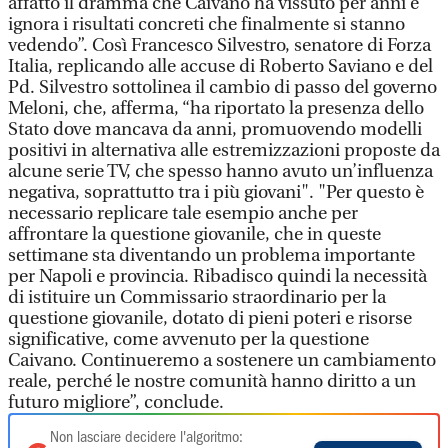
affatto il dramma che Caivano ha vissuto per anni e
ignora i risultati concreti che finalmente si stanno
vedendo”. Così Francesco Silvestro, senatore di Forza
Italia, replicando alle accuse di Roberto Saviano e del
Pd. Silvestro sottolinea il cambio di passo del governo
Meloni, che, afferma, “ha riportato la presenza dello
Stato dove mancava da anni, promuovendo modelli
positivi in alternativa alle estremizzazioni proposte da
alcune serie TV, che spesso hanno avuto un’influenza
negativa, soprattutto tra i più giovani". "Per questo è
necessario replicare tale esempio anche per
affrontare la questione giovanile, che in queste
settimane sta diventando un problema importante
per Napoli e provincia. Ribadisco quindi la necessità
di istituire un Commissario straordinario per la
questione giovanile, dotato di pieni poteri e risorse
significative, come avvenuto per la questione
Caivano. Continueremo a sostenere un cambiamento
reale, perché le nostre comunità hanno diritto a un
futuro migliore”, conclude.
Non lasciare decidere l'algoritmo: