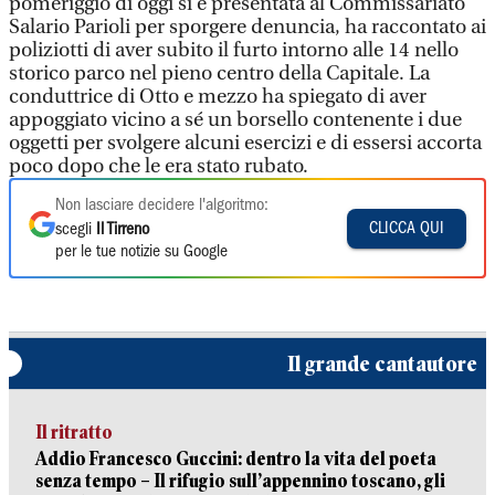
pomeriggio di oggi si è presentata al Commissariato
Salario Parioli per sporgere denuncia, ha raccontato ai
poliziotti di aver subito il furto intorno alle 14 nello
storico parco nel pieno centro della Capitale. La
conduttrice di Otto e mezzo ha spiegato di aver
appoggiato vicino a sé un borsello contenente i due
oggetti per svolgere alcuni esercizi e di essersi accorta
poco dopo che le era stato rubato.
Non lasciare decidere l'algoritmo:
CLICCA QUI
scegli
Il Tirreno
per le tue notizie su Google
Il grande cantautore
Il ritratto
Addio Francesco Guccini: dentro la vita del poeta
senza tempo – Il rifugio sull’appennino toscano, gli