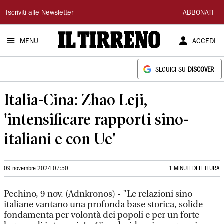
Il
Iscriviti alle Newsletter
ABBONATI
Tirreno
MENU
ACCEDI
SEGUICI SU
DISCOVER
Italia-Cina: Zhao Leji,
'intensificare rapporti sino-
italiani e con Ue'
09 novembre 2024 07:50
1 MINUTI DI LETTURA
Pechino, 9 nov. (Adnkronos) - "Le relazioni sino
italiane vantano una profonda base storica, solide
fondamenta per volontà dei popoli e per un forte