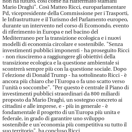
non ha futuro, così come ha riaffermato stamani
Mario Draghi". Così Matteo Ricci, europarlamentare
Pd, vicepresidente della Commissione per i Trasporti,
le Infrastrutture e il Turismo del Parlamento europeo,
durante un intervento nel corso di Ecomondo, evento
di riferimento in Europa e nel bacino del
Mediterraneo per la transizione ecologica e i nuovi
modelli di economia circolare e sostenibile. "Senza
investimenti pubblici imponenti - ha proseguito Ricci
- non riusciremo a raggiungere gli obiettivi della
transizione ecologica e la questione ambientale si
scontrerà sempre più con la questione sociale. Dopo
l’elezione di Donald Trump - ha sottolineato Ricci - è
ancora più chiaro che l’Europa o fa uno scatto verso
l'unità o soccombe". "Per questo è centrale il Piano di
investimenti pubblici straordinari da 800 miliardi
proposto da Mario Draghi, un sostegno concreto ai
cittadini e alle imprese, e - più in generale - è
fondamentale il progetto di un'Europa più unita e
federale, in grado di garantire uno sviluppo
sostenibile e un'economia più competitiva su tutto il
suo territorio", ha concluso Ricci.