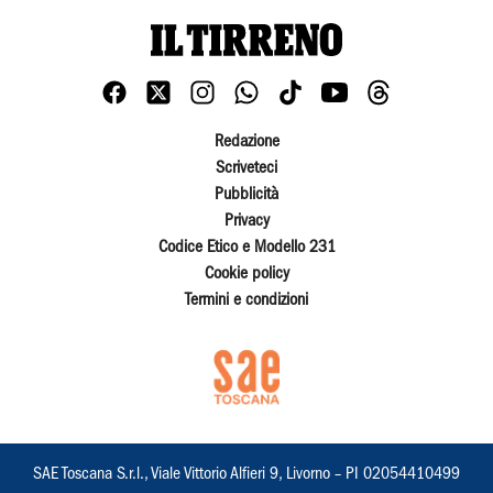
Redazione
Scriveteci
Pubblicità
Privacy
Codice Etico e Modello 231
Cookie policy
Termini e condizioni
SAE Toscana S.r.l., Viale Vittorio Alfieri 9, Livorno – PI 02054410499