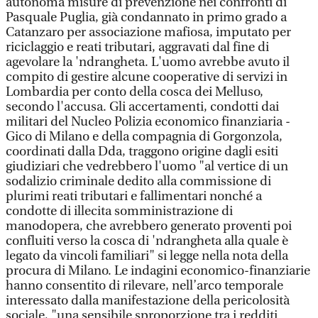
autonoma misure di prevenzione nei confronti di
Pasquale Puglia, già condannato in primo grado a
Catanzaro per associazione mafiosa, imputato per
riciclaggio e reati tributari, aggravati dal fine di
agevolare la 'ndrangheta. L'uomo avrebbe avuto il
compito di gestire alcune cooperative di servizi in
Lombardia per conto della cosca dei Melluso,
secondo l'accusa. Gli accertamenti, condotti dai
militari del Nucleo Polizia economico finanziaria -
Gico di Milano e della compagnia di Gorgonzola,
coordinati dalla Dda, traggono origine dagli esiti
giudiziari che vedrebbero l'uomo "al vertice di un
sodalizio criminale dedito alla commissione di
plurimi reati tributari e fallimentari nonché a
condotte di illecita somministrazione di
manodopera, che avrebbero generato proventi poi
confluiti verso la cosca di 'ndrangheta alla quale è
legato da vincoli familiari" si legge nella nota della
procura di Milano. Le indagini economico-finanziarie
hanno consentito di rilevare, nell’arco temporale
interessato dalla manifestazione della pericolosità
sociale, "una sensibile sproporzione tra i redditi