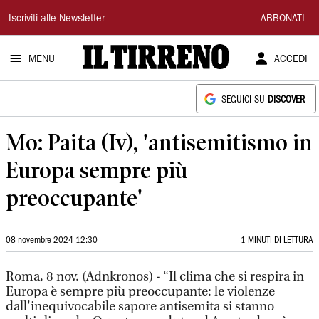
Il
Iscriviti alle Newsletter
ABBONATI
Tirreno
MENU
ACCEDI
SEGUICI SU
DISCOVER
Mo: Paita (Iv), 'antisemitismo in
Europa sempre più
preoccupante'
08 novembre 2024 12:30
1 MINUTI DI LETTURA
Roma, 8 nov. (Adnkronos) - “Il clima che si respira in
Europa è sempre più preoccupante: le violenze
dall'inequivocabile sapore antisemita si stanno