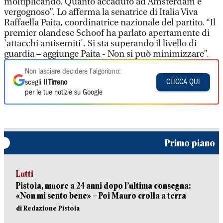
moltiplicando. Quanto accaduto ad Amsterdam è
vergognoso”. Lo afferma la senatrice di Italia Viva
Raffaella Paita, coordinatrice nazionale del partito. “Il
premier olandese Schoof ha parlato apertamente di
'attacchi antisemiti'. Si sta superando il livello di
guardia – aggiunge Paita - Non si può minimizzare”.
Non lasciare decidere l'algoritmo:
CLICCA QUI
scegli
Il Tirreno
per le tue notizie su Google
Primo piano
Lutti
Pistoia, muore a 24 anni dopo l’ultima consegna:
«Non mi sento bene» – Poi Mauro crolla a terra
di Redazione Pistoia