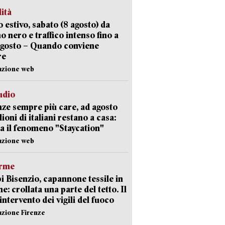
lità
 estivo, sabato (8 agosto) da
no nero e traffico intenso fino a
agosto – Quando conviene
re
azione web
udio
ze sempre più care, ad agosto
lioni di italiani restano a casa:
a il fenomeno "Staycation"
azione web
arme
 Bisenzio, capannone tessile in
e: crollata una parte del tetto. Il
intervento dei vigili del fuoco
azione Firenze