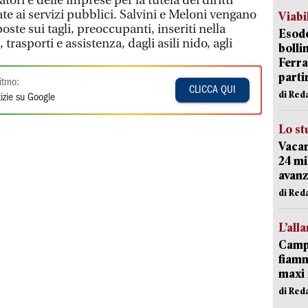
tori e delle imprese per la tutela dei diritti
ate ai servizi pubblici. Salvini e Meloni vengano
Viabi
ste sui tagli, preoccupanti, inseriti nella
Esodo
trasporti e assistenza, dagli asili nido, agli
bolli
Ferr
parti
itmo:
CLICCA QUI
di Red
izie su Google
Lo st
Vacan
24 mi
avanz
di Red
L’all
Campi
fiamm
maxi 
di Red