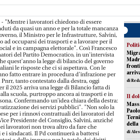
- "Mentre i lavoratori chiedono di essere
scaduti da quasi un anno e per la totale mancanza
overno, il Ministro per le Infrastrutture, Salvini,
 ad occuparsi dei trasporti e a lavorare per il
Polit
ocial e in campagna elettorale". Così Francesco
Migra
atori del Partito Democratico, in un'intervista
Madri
he quest'anno la legge di bilancio del governo
front
aliani le risposte che ci si aspettava. Con le
arriva
o fatto entrare in procedura d’infrazione per
l Pnrr, tanto contestato dalla destra, oggi
di Red
 il 2025 arriva una legge di Bilancio fatta di
, alla scuola, purtroppo ancora ai trasporti e in
Il do
ersona. Confermando un’idea chiara della destra:
Massa
ivatizzazione dei servizi pubblici". "Non solo la
Paolo
e per i rinnovi contrattuali dei lavoratori del
Terni
Vice Presidente del Consiglio, Salvini, anziché
della
ei lavoratori non trova altro da fare che
di Ale
i e i sindacati. Il Pd continuerà a battersi