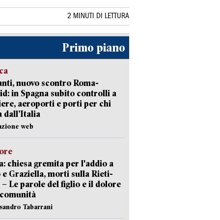
2 MINUTI DI LETTURA
Primo piano
ica
nti, nuovo scontro Roma-
d: in Spagna subito controlli a
iere, aeroporti e porti per chi
 dall’Italia
azione web
lore
: chiesa gremita per l'addio a
 e Graziella, morti sulla Rieti-
 – Le parole del figlio e il dolore
 comunità
ssandro Tabarrani