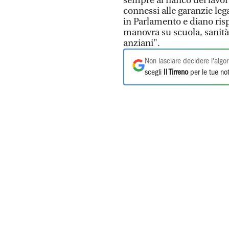
sempre al fianco dei lavora
connessi alle garanzie leg
in Parlamento e diano rispo
manovra su scuola, sanità, 
anziani".
Non lasciare decidere l'algor
scegli
Il Tirreno
per le tue not