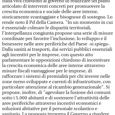
Italia viva chiedono al governo di realizzare un piano
articolato di interventi concreti per promuovere la
crescita economica e sociale delle aree interne,
storicamente svantaggiate e bisognose di sostegno. Lo
rende noto il Pd della Camera. "In un momento in cui
è essenziale colmare le disparità territoriali,
l’interpellanza congiunta propone una serie di misure
coordinate per favorire l’inclusione, lo sviluppo e il
benessere nelle aree periferiche del Paese -si spiega-.
Dalla sanità ai trasporti, dai servizi pubblici essenziali
agli incentivi per le imprese, con questo atto
parlamentare le opposizioni chiedono di incentivare
la crescita economica delle aree interne attraverso
misure fiscali vantaggiose per le imprese, di
rafforzare i sistemi di premialità per chi investe nelle
zone meno sviluppate e carenti di infrastrutture, con
particolare attenzione al ricambio generazionale". Si
propone, inoltre, di "agevolare la fusione dei comuni
sotto i 5.000 abitanti e di sostenere l’attrattività delle
aree periferiche attraverso incentivi economici e
soluzioni abitative per il personale scolastico e
sanitario. La proposta impegna il Governo a rivedere