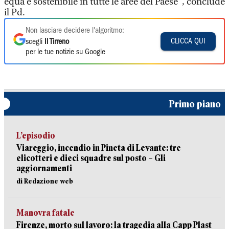
equa e sostenibile in tutte le aree del Paese", conclude
il Pd.
Non lasciare decidere l'algoritmo:
CLICCA QUI
scegli
Il Tirreno
per le tue notizie su Google
Primo piano
L’episodio
Viareggio, incendio in Pineta di Levante: tre
elicotteri e dieci squadre sul posto – Gli
aggiornamenti
di Redazione web
Manovra fatale
Firenze, morto sul lavoro: la tragedia alla Capp Plast