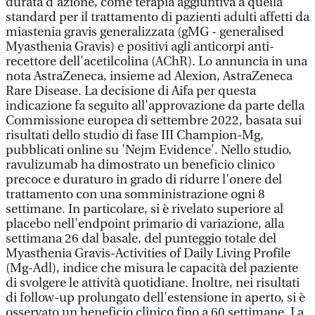
durata d'azione, come terapia aggiuntiva a quella
standard per il trattamento di pazienti adulti affetti da
miastenia gravis generalizzata (gMG - generalised
Myasthenia Gravis) e positivi agli anticorpi anti-
recettore dell'acetilcolina (AChR). Lo annuncia in una
nota AstraZeneca, insieme ad Alexion, AstraZeneca
Rare Disease. La decisione di Aifa per questa
indicazione fa seguito all'approvazione da parte della
Commissione europea di settembre 2022, basata sui
risultati dello studio di fase III Champion-Mg,
pubblicati online su 'Nejm Evidence'. Nello studio,
ravulizumab ha dimostrato un beneficio clinico
precoce e duraturo in grado di ridurre l'onere del
trattamento con una somministrazione ogni 8
settimane. In particolare, si è rivelato superiore al
placebo nell'endpoint primario di variazione, alla
settimana 26 dal basale, del punteggio totale del
Myasthenia Gravis-Activities of Daily Living Profile
(Mg-Adl), indice che misura le capacità del paziente
di svolgere le attività quotidiane. Inoltre, nei risultati
di follow-up prolungato dell'estensione in aperto, si è
osservato un beneficio clinico fino a 60 settimane. La