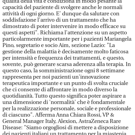
qualità della vita e condiziona in modo pesante la
capacità del paziente di svolgere anche le normali
attività di ogni giorno. E' dunque da salutare con
soddisfazione l'arrivo di un trattamento che ha
dimostrato di poter intervenire in modo efficace su
questi aspetti". Richiama l'attenzione su un aspetto
particolarmente importante per i pazienti Mariangela
Pino, segretario e socio Aim, sezione Lazio: "La
gestione della malattia è decisamente molto faticosa
per intensità e frequenza dei trattamenti, e questo,
sovente, può generare scarsa aderenza alla terapia. In
questo caso, la somministrazione ogni 8 settimane
rappresenta per noi pazienti un'innovazione
terapeutica importante e un punto di svolta cruciale
che ci consente di affrontare in modo diverso la
quotidianità. Tutto questo significa poter aspirare a
una dimensione di 'normalità' che è fondamentale
per la realizzazione personale, sociale e professionale
di ciascuno". Afferma Anna Chiara Rossi, VP &
General Manager Italy, Alexion, AstraZeneca Rare
Disease: "Siamo orgogliosi di mettere a disposizione
dei pazienti italiani un trattamento per la miastenia