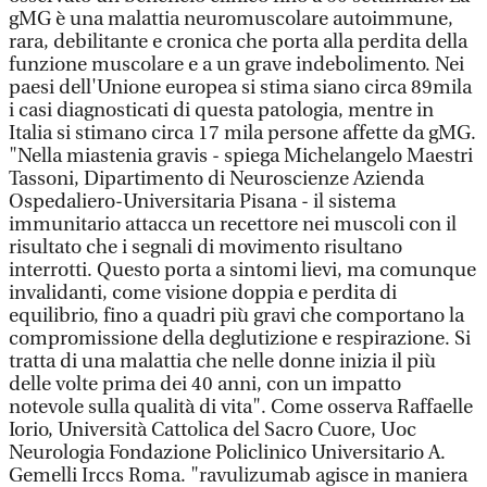
gMG è una malattia neuromuscolare autoimmune,
rara, debilitante e cronica che porta alla perdita della
funzione muscolare e a un grave indebolimento. Nei
paesi dell'Unione europea si stima siano circa 89mila
i casi diagnosticati di questa patologia, mentre in
Italia si stimano circa 17 mila persone affette da gMG.
"Nella miastenia gravis - spiega Michelangelo Maestri
Tassoni, Dipartimento di Neuroscienze Azienda
Ospedaliero-Universitaria Pisana - il sistema
immunitario attacca un recettore nei muscoli con il
risultato che i segnali di movimento risultano
interrotti. Questo porta a sintomi lievi, ma comunque
invalidanti, come visione doppia e perdita di
equilibrio, fino a quadri più gravi che comportano la
compromissione della deglutizione e respirazione. Si
tratta di una malattia che nelle donne inizia il più
delle volte prima dei 40 anni, con un impatto
notevole sulla qualità di vita". Come osserva Raffaelle
Iorio, Università Cattolica del Sacro Cuore, Uoc
Neurologia Fondazione Policlinico Universitario A.
Gemelli Irccs Roma. "ravulizumab agisce in maniera