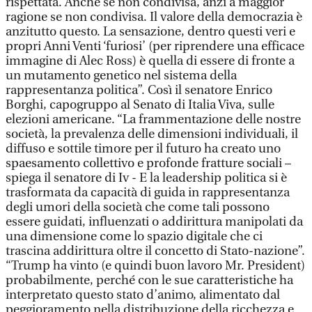
rispettata. Anche se non condivisa, anzi a maggior
ragione se non condivisa. Il valore della democrazia è
anzitutto questo. La sensazione, dentro questi veri e
propri Anni Venti ‘furiosi’ (per riprendere una efficace
immagine di Alec Ross) è quella di essere di fronte a
un mutamento genetico nel sistema della
rappresentanza politica”. Così il senatore Enrico
Borghi, capogruppo al Senato di Italia Viva, sulle
elezioni americane. “La frammentazione delle nostre
società, la prevalenza delle dimensioni individuali, il
diffuso e sottile timore per il futuro ha creato uno
spaesamento collettivo e profonde fratture sociali –
spiega il senatore di Iv - E la leadership politica si è
trasformata da capacità di guida in rappresentanza
degli umori della società che come tali possono
essere guidati, influenzati o addirittura manipolati da
una dimensione come lo spazio digitale che ci
trascina addirittura oltre il concetto di Stato-nazione”.
“Trump ha vinto (e quindi buon lavoro Mr. President)
probabilmente, perché con le sue caratteristiche ha
interpretato questo stato d’animo, alimentato dal
peggioramento nella distribuzione della ricchezza e