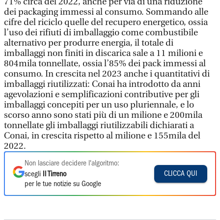
71% circa del 2022, anche per via di una riduzione
dei packaging immessi al consumo. Sommando alle
cifre del riciclo quelle del recupero energetico, ossia
l’uso dei rifiuti di imballaggio come combustibile
alternativo per produrre energia, il totale di
imballaggi non finiti in discarica sale a 11 milioni e
804mila tonnellate, ossia l’85% dei pack immessi al
consumo. In crescita nel 2023 anche i quantitativi di
imballaggi riutilizzati: Conai ha introdotto da anni
agevolazioni e semplificazioni contributive per gli
imballaggi concepiti per un uso pluriennale, e lo
scorso anno sono stati più di un milione e 200mila
tonnellate gli imballaggi riutilizzabili dichiarati a
Conai, in crescita rispetto al milione e 155mila del
2022.
Non lasciare decidere l'algoritmo:
CLICCA QUI
scegli
Il Tirreno
per le tue notizie su Google