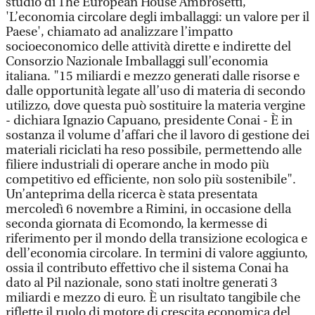
studio di The European House Ambrosetti,
'L’economia circolare degli imballaggi: un valore per il
Paese', chiamato ad analizzare l’impatto
socioeconomico delle attività dirette e indirette del
Consorzio Nazionale Imballaggi sull’economia
italiana. "15 miliardi e mezzo generati dalle risorse e
dalle opportunità legate all’uso di materia di secondo
utilizzo, dove questa può sostituire la materia vergine
- dichiara Ignazio Capuano, presidente Conai - È in
sostanza il volume d’affari che il lavoro di gestione dei
materiali riciclati ha reso possibile, permettendo alle
filiere industriali di operare anche in modo più
competitivo ed efficiente, non solo più sostenibile".
Un’anteprima della ricerca è stata presentata
mercoledì 6 novembre a Rimini, in occasione della
seconda giornata di Ecomondo, la kermesse di
riferimento per il mondo della transizione ecologica e
dell’economia circolare. In termini di valore aggiunto,
ossia il contributo effettivo che il sistema Conai ha
dato al Pil nazionale, sono stati inoltre generati 3
miliardi e mezzo di euro. È un risultato tangibile che
riflette il ruolo di motore di crescita economica del