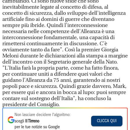
cambiando. Ci sono nuove sfide che sono
inevitabilmente legate al concetto di difesa, al
concetto di sicurezza, dallo sviluppo dell'intelligenza
artificiale fino ai domini di guerre che diventano
sempre più ibride. Quindi l'interconnessione
necessaria nelle competenze dell'Alleanza è una
interconnessione fondamentale, una capacità di
rimettersi continuamente in discussione. C'è
ovviamente tanto da fare". Così la premier Giorgia
Meloni durante le dichiarazioni alla stampa a margine
dell'incontro con il Segretario generale della Nato.
"L'Italia farà la propria parte, come ha fatto finora,
per continuare uniti a difendere quei valori che
guidano l'Alleanza da 75 anni, garantendo ai nostri
popoli pace e sicurezza. Quindi grazie davvero, Mark,
per essere qui e ancora in bocca al lupo: puoi sempre
contare sul sostegno dell'Italia", ha concluso la
presidente del Consiglio.
Non lasciare decidere l'algoritmo:
CLICCA QUI
scegli
Il Tirreno
per le tue notizie su Google