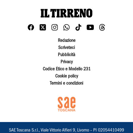
Redazione
Scriveteci
Pubblicità
Privacy
Codice Etico e Modello 231
Cookie policy
Termini e condizioni
SAE Toscana S.r.l., Viale Vittorio Alfieri 9, Livorno – PI 02054410499