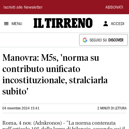
Il
Iscriviti alle Newsletter
ABBONATI
Tirreno
MENU
ACCEDI
SEGUICI SU
DISCOVER
Manovra: M5s, 'norma su
contributo unificato
incostituzionale, stralciarla
subito'
04 novembre 2024 15:41
2 MINUTI DI LETTURA
Roma, 4 nov. (Adnkronos) - "La norma contenuta