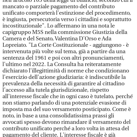
nell'articolo 105 della legge di bilancio, secondo cui il
mancato o parziale pagamento del contributo
unificato comporterà l'estinzione del procedimento,
è ingiusta, persecutoria verso i cittadini e soprattutto
incostituzionale". Lo affermano in una nota le
capigruppo M5S nella commissione Giustizia della
Camera e del Senato, Valentina D'Orso e Ada
Lopreiato. "La Corte Costituzionale - aggiungono - è
intervenuta più volte sul tema, già a partire da una
sentenza del 1961 e poi con altri pronunciamenti,
l'ultimo nel 2022. La Consulta ha reiteratamente
dichiarato l'illegittimità di norme che condizionano
l'esercizio dell'azione giudiziaria: è indiscutibile la
prevalenza della necessità di garantire al cittadino
l’accesso alla tutela giurisdizionale, rispetto
all'interesse fiscale che in ogni caso è tutelato, perché
non stiamo parlando di una potenziale evasione di
imposta ma del suo versamento posticipato. Come è
noto, in base a una consolidatissima prassi gli
avvocati spesso devono rimandare il versamento del
contributo unificato perché a loro volta in attesa del
pagamento del cliente. L'interesse fiscale è già