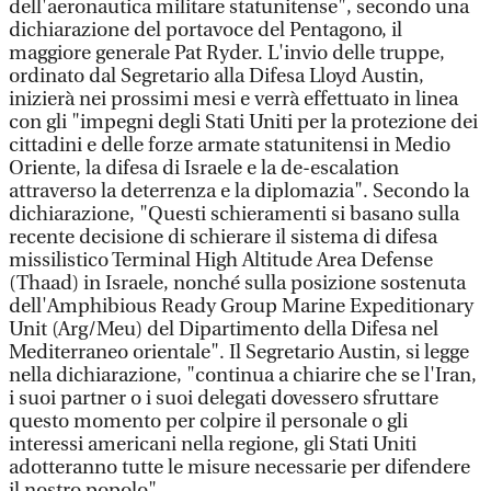
dell'aeronautica militare statunitense", secondo una
dichiarazione del portavoce del Pentagono, il
maggiore generale Pat Ryder. L'invio delle truppe,
ordinato dal Segretario alla Difesa Lloyd Austin,
inizierà nei prossimi mesi e verrà effettuato in linea
con gli "impegni degli Stati Uniti per la protezione dei
cittadini e delle forze armate statunitensi in Medio
Oriente, la difesa di Israele e la de-escalation
attraverso la deterrenza e la diplomazia". Secondo la
dichiarazione, "Questi schieramenti si basano sulla
recente decisione di schierare il sistema di difesa
missilistico Terminal High Altitude Area Defense
(Thaad) in Israele, nonché sulla posizione sostenuta
dell'Amphibious Ready Group Marine Expeditionary
Unit (Arg/Meu) del Dipartimento della Difesa nel
Mediterraneo orientale". Il Segretario Austin, si legge
nella dichiarazione, "continua a chiarire che se l'Iran,
i suoi partner o i suoi delegati dovessero sfruttare
questo momento per colpire il personale o gli
interessi americani nella regione, gli Stati Uniti
adotteranno tutte le misure necessarie per difendere
il nostro popolo".