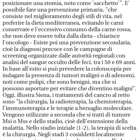
posizionare una stomia, noto come 'sacchetto'". E'
possibile fare una prevenzione primaria, "che
consiste nel miglioramento degli stili di vita, nel
preferire la dieta mediterranea, evitando le carni
conservate e l'eccessivo consumo della carne rossa,
che non deve essere tolta dalla dieta - chiarisce
l'oncologo - Esiste poi una prevenzione secondaria,
cioè la diagnosi precoce con le campagne di
screening organizzate dalle autorità regionali con
analisi del sangue occulto delle feci, tra i 50 e 69 anni.
In base all'esito si può prevedere la colonscopia per
indagare la presenza di tumori maligni o di adenomi,
noti come polipi, che sono benigni, ma che si
possono asportare per evitare che diventino maligni".
Oggi, illustra Siena, i trattamenti del cancro al retto
sono "la chirurgia, la radioterapia, la chemioterapia,
l'immunoterapia e le terapie a bersaglio molecolare.
Vengono utilizzate a seconda che si tratti di tumore
Msi o Mss e dello stadio, cioè dell'estensione della
malattia. Nello stadio iniziale (1-2), la terapia di scelta
è la chirurgia. Negli stadi 3 cosiddetti localmente