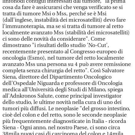
linfonodi contigui interessati dal tumore, "la prima
cosa da fare è assicurarsi che venga verificato se si
tratta di tumore Msi o Mss, perché se è Msi
(dall'inglese, instabilità dei microsatelliti) devo fare
l'immunoterapia, ma se si tratta di tumore al retto
localmente avanzato Mss (stabilità dei microsatelliti)
ci sono delle novità da considerare". Come
dimostrano "i risultati dello studio 'No-Cut',
recentemente presentato al Congresso europeo di
oncologia (Esmo), nel tumore del retto localmente
avanzato Mss una persona su 4 può avere remissione
completa senza chirurgia del retto". Così Salvatore
Siena, direttore del Dipartimento Oncologico
dell'Ospedale Niguarda e professore di Oncologia
medica all'Università degli Studi di Milano, spiega
all'Adnkronos Salute, come principal investigator
dello studio, le ultime novità nella cura di uno dei
tumori più diffusi. Le neoplasie "del grosso intestino,
cioè del colon e del retto, sono le seconde neoplasie
più frequentemente diagnosticate in Italia - ricorda
Siena - Ogni anno, nel nostro Paese, ci sono circa
38mila nuovi casi di carcinoma del colon e 14mila