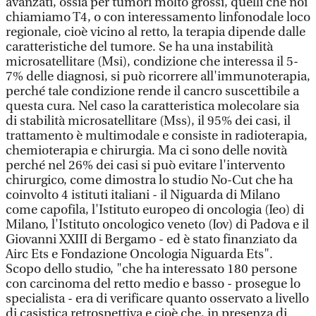
avanzati, ossia per tumori molto grossi, quelli che noi
chiamiamo T4, o con interessamento linfonodale loco
regionale, cioè vicino al retto, la terapia dipende dalle
caratteristiche del tumore. Se ha una instabilità
microsatellitare (Msi), condizione che interessa il 5-
7% delle diagnosi, si può ricorrere all'immunoterapia,
perché tale condizione rende il cancro suscettibile a
questa cura. Nel caso la caratteristica molecolare sia
di stabilità microsatellitare (Mss), il 95% dei casi, il
trattamento è multimodale e consiste in radioterapia,
chemioterapia e chirurgia. Ma ci sono delle novità
perché nel 26% dei casi si può evitare l'intervento
chirurgico, come dimostra lo studio No-Cut che ha
coinvolto 4 istituti italiani - il Niguarda di Milano
come capofila, l'Istituto europeo di oncologia (Ieo) di
Milano, l'Istituto oncologico veneto (Iov) di Padova e il
Giovanni XXIII di Bergamo - ed è stato finanziato da
Airc Ets e Fondazione Oncologia Niguarda Ets".
Scopo dello studio, "che ha interessato 180 persone
con carcinoma del retto medio e basso - prosegue lo
specialista - era di verificare quanto osservato a livello
di casistica retrospettiva e cioè che, in presenza di