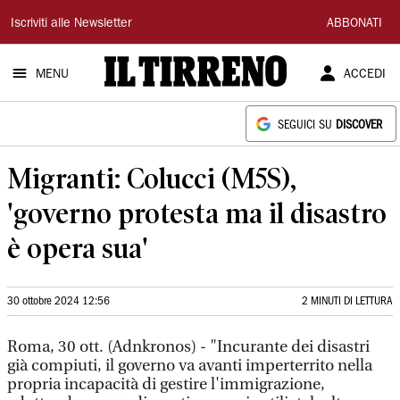
Il
Iscriviti alle Newsletter
ABBONATI
Tirreno
MENU
ACCEDI
SEGUICI SU
DISCOVER
Migranti: Colucci (M5S),
'governo protesta ma il disastro
è opera sua'
30 ottobre 2024 12:56
2 MINUTI DI LETTURA
Roma, 30 ott. (Adnkronos) - "Incurante dei disastri
già compiuti, il governo va avanti imperterrito nella
propria incapacità di gestire l'immigrazione,