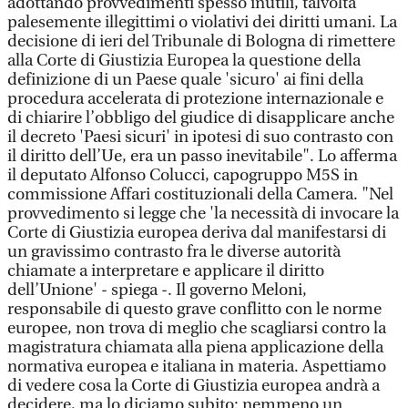
adottando provvedimenti spesso inutili, talvolta
palesemente illegittimi o violativi dei diritti umani. La
decisione di ieri del Tribunale di Bologna di rimettere
alla Corte di Giustizia Europea la questione della
definizione di un Paese quale 'sicuro' ai fini della
procedura accelerata di protezione internazionale e
di chiarire l’obbligo del giudice di disapplicare anche
il decreto 'Paesi sicuri' in ipotesi di suo contrasto con
il diritto dell’Ue, era un passo inevitabile". Lo afferma
il deputato Alfonso Colucci, capogruppo M5S in
commissione Affari costituzionali della Camera. "Nel
provvedimento si legge che 'la necessità di invocare la
Corte di Giustizia europea deriva dal manifestarsi di
un gravissimo contrasto fra le diverse autorità
chiamate a interpretare e applicare il diritto
dell’Unione' - spiega -. Il governo Meloni,
responsabile di questo grave conflitto con le norme
europee, non trova di meglio che scagliarsi contro la
magistratura chiamata alla piena applicazione della
normativa europea e italiana in materia. Aspettiamo
di vedere cosa la Corte di Giustizia europea andrà a
decidere, ma lo diciamo subito: nemmeno un