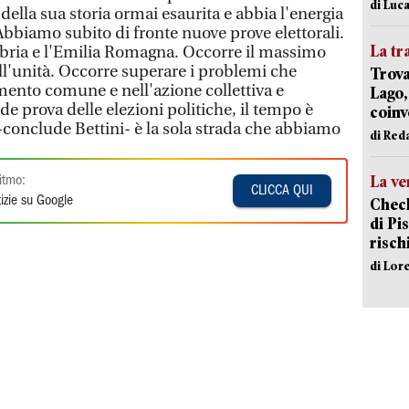
di Luca
della sua storia ormai esaurita e abbia l'energia
Abbiamo subito di fronte nuove prove elettorali.
La tr
mbria e l'Emilia Romagna. Occorre il massimo
ll'unità. Occorre superare i problemi che
Trova
ento comune e nell'azione collettiva e
Lago,
de prova delle elezioni politiche, il tempo è
coinv
-conclude Bettini- è la sola strada che abbiamo
di Red
La ve
itmo:
CLICCA QUI
izie su Google
Check
di Pis
risch
di Lor