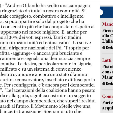
) - "Andrea Orlando ha svolto una campagna
a ringraziato da tutta la nostra comunità. Si
ale coraggioso, combattivo e intelligente.
a, si può ripartire solo dal progetto che ha
Manov
i consensi in più che ha conquistato rispetto al
Firen
a supportato nel modo migliore. E, anche per
alla 
no al 30% dei voti espressi. Tanti cittadini
L'all
anno ritrovato unità ed entusiasmo". Lo scrive
ini, dirigente nazionale del Pd. "Proprio per
di Red
onfitta -aggiunge- è ancora più bruciante e
mo aumenta e segnala una democrazia sempre
Lutti
entativa. La destra, particolarmente in Liguria,
Pisto
ramificato e su un sistema di convenienze
conse
la destra ovunque è ancora uno stato d'animo
Mauro
urito e conservatore, insediato e diffuso per la
di Red
e. Per sconfiggerla, c'è ancora per i democratici
". "Le lacerazioni della coalizione hanno pesato
a e allargarla, significa costruire un soggetto
Comm
ocato nel campo democratico, che superi i residui
Forte
 guardi al futuro. Il Movimento 5Stelle vive una
acqui
 di incerta transizione. Speriamo tutti che