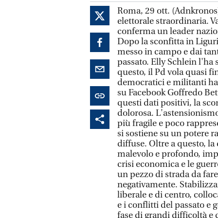
Roma, 29 ott. (Adnkronos
elettorale straordinaria. V
conferma un leader nazion
Dopo la sconfitta in Liguri
messo in campo e dai tant
passato. Elly Schlein l'h
questo, il Pd vola quasi fi
democratici e militanti h
su Facebook Goffredo Bett
questi dati positivi, la sc
dolorosa. L'astensionis
più fragile e poco rappres
si sostiene su un potere 
diffuse. Oltre a questo, 
malevolo e profondo, impa
crisi economica e le guerr
un pezzo di strada da fare
negativamente. Stabilizzarl
liberale e di centro, coll
e i conflitti del passato e
fase di grandi difficoltà e