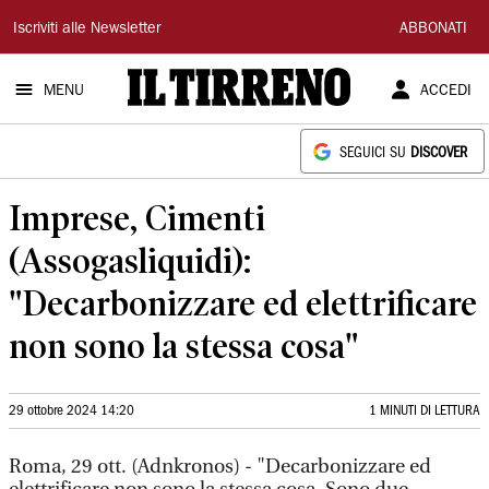
Il
Iscriviti alle Newsletter
ABBONATI
Tirreno
MENU
ACCEDI
SEGUICI SU
DISCOVER
Imprese, Cimenti
(Assogasliquidi):
"Decarbonizzare ed elettrificare
non sono la stessa cosa"
29 ottobre 2024 14:20
1 MINUTI DI LETTURA
Roma, 29 ott. (Adnkronos) - "Decarbonizzare ed