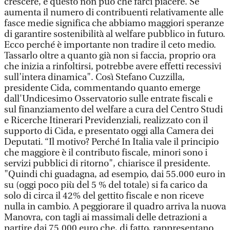
crescere, e questo non può che farci piacere. Se
aumenta il numero di contribuenti relativamente alle
fasce medie significa che abbiamo maggiori speranze
di garantire sostenibilità al welfare pubblico in futuro.
Ecco perché è importante non tradire il ceto medio.
Tassarlo oltre a quanto già non si faccia, proprio ora
che inizia a rinfoltirsi, potrebbe avere effetti recessivi
sull’intera dinamica". Così Stefano Cuzzilla,
presidente Cida, commentando quanto emerge
dall'Undicesimo Osservatorio sulle entrate fiscali e
sul finanziamento del welfare a cura del Centro Studi
e Ricerche Itinerari Previdenziali, realizzato con il
supporto di Cida, e presentato oggi alla Camera dei
Deputati. “Il motivo? Perché In Italia vale il principio
che maggiore è il contributo fiscale, minori sono i
servizi pubblici di ritorno", chiarisce il presidente.
"Quindi chi guadagna, ad esempio, dai 55.000 euro in
su (oggi poco più del 5 % del totale) si fa carico da
solo di circa il 42% del gettito fiscale e non riceve
nulla in cambio. A peggiorare il quadro arriva la nuova
Manovra, con tagli ai massimali delle detrazioni a
partire dai 75.000 euro che, di fatto, rappresentano