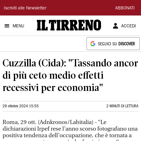
Il
Iscriviti alle Newsletter
ABBONATI
Tirreno
MENU
ACCEDI
SEGUICI SU
DISCOVER
Cuzzilla (Cida): "Tassando ancor
di più ceto medio effetti
recessivi per economia"
29 ottobre 2024 15:55
2 MINUTI DI LETTURA
Roma, 29 ott. (Adnkronos/Labitalia) - “Le
dichiarazioni Irpef rese l’anno scorso fotografano una
positiva tendenza dell’occupazione, che è tornata a