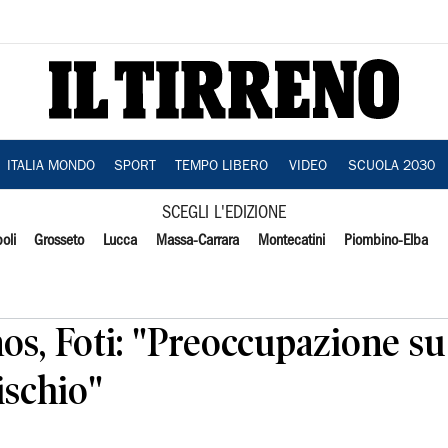
ITALIA MONDO
SPORT
TEMPO LIBERO
VIDEO
SCUOLA 2030
SCEGLI L'EDIZIONE
oli
Grosseto
Lucca
Massa-Carrara
Montecatini
Piombino-Elba
os, Foti: "Preoccupazione s
rischio"