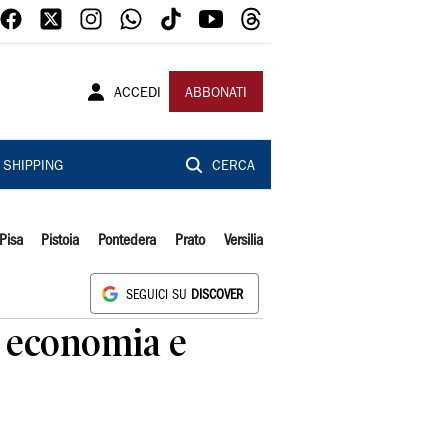
ACCEDI
ABBONATI
SHIPPING
CERCA
Pisa
Pistoia
Pontedera
Prato
Versilia
SEGUICI SU
DISCOVER
u economia e