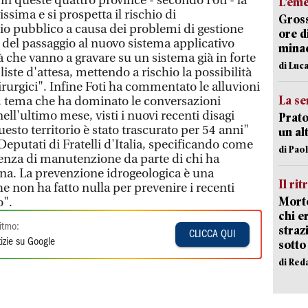
in queste quattro province - secondo Foti - la
L’em
issima e si prospetta il rischio di
Gross
zio pubblico a causa dei problemi di gestione
ore d
 del passaggio al nuovo sistema applicativo
minac
à che vanno a gravare su un sistema già in forte
di Luca
liste d'attesa, mettendo a rischio la possibilità
hirurgici". Infine Foti ha commentato le alluvioni
La se
, tema che ha dominato le conversazioni
ll'ultimo mese, visti i nuovi recenti disagi
Prato
sto territorio è stato trascurato per 54 anni"
un al
Deputati di Fratelli d'Italia, specificando come
di Pao
ssenza di manutenzione da parte di chi ha
na. La prevenzione idrogeologica è una
Il rit
he non ha fatto nulla per prevenire i recenti
Morto
o".
chi er
itmo:
straz
CLICCA QUI
izie su Google
sotto
di Red