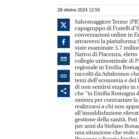
28 ottobre 2024 12:50
Salsomaggiore Terme (PR),
capogruppo di Fratelli d'I
conversazioni online in 
attraverso la piattaforma 
state esaminate 3,7 milion
Nativo di Piacenza, elett
collegio uninominale di P
regionale in Emilia Romag
raccolti da Adnkronos ch
temi dell'economia e del l
di non sentirsi stupito in
che "in Emilia Romagna da
sinistra per contrastare la
realizzarsi a chi non appar
all'insoddisfazione rilev
gestione della sanità, Foti
per anni da Stefano Bonac
una situazione che vede 