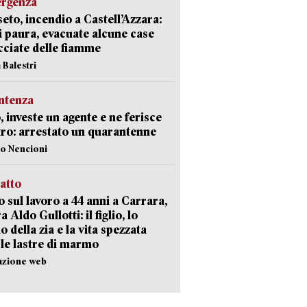
ergenza
eto, incendio a Castell’Azzara:
i paura, evacuate alcune case
ciate delle fiamme
 Balestri
ntenza
, investe un agente e ne ferisce
tro: arrestato un quarantenne
lo Nencioni
ratto
 sul lavoro a 44 anni a Carrara,
a Aldo Gullotti: il figlio, lo
io della zia e la vita spezzata
 le lastre di marmo
azione web