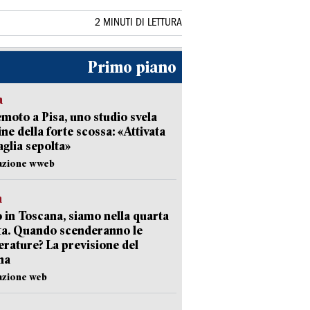
2 MINUTI DI LETTURA
Primo piano
a
moto a Pisa, uno studio svela
gine della forte scossa: «Attivata
aglia sepolta»
dazione wweb
a
 in Toscana, siamo nella quarta
ta. Quando scenderanno le
rature? La previsione del
ma
azione web