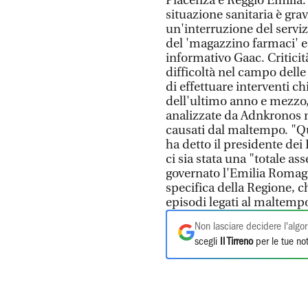
Piacenza e Reggio Emilia: 
situazione sanitaria è grav
un'interruzione del servi
del 'magazzino farmaci' e
informativo Gaac. Criticit
difficoltà nel campo delle 
di effettuare interventi c
dell'ultimo anno e mezzo
analizzate da Adnkronos ne
causati dal maltempo. "Que
ha detto il presidente dei 
ci sia stata una "totale a
governato l'Emilia Romag
specifica della Regione, c
episodi legati al maltemp
Non lasciare decidere l'algor
scegli
Il Tirreno
per le tue not