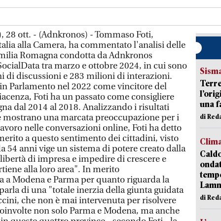
 28 ott. - (Adnkronos) - Tommaso Foti,
talia alla Camera, ha commentato l'analisi delle
Emilia Romagna condotta da Adnkronos
SocialData tra marzo e ottobre 2024, in cui sono
Sism
i di discussioni e 283 milioni di interazioni.
Terre
o in Parlamento nel 2022 come vincitore del
l’ori
iacenza, Foti ha un passato come consigliere
una f
na dal 2014 al 2018. Analizzando i risultati
e mostrano una marcata preoccupazione per i
di Re
avoro nelle conversazioni online, Foti ha detto
 merito a questo sentimento dei cittadini, visto
Clim
 54 anni vige un sistema di potere creato dalla
Caldo
 libertà di impresa e impedire di crescere e
onda
tiene alla loro area". In merito
tempe
ata a Modena e Parma per quanto riguarda la
Lam
 parla di una "totale inerzia della giunta guidata
di Red
cini, che non è mai intervenuta per risolvere
coinvolte non solo Parma e Modena, ma anche