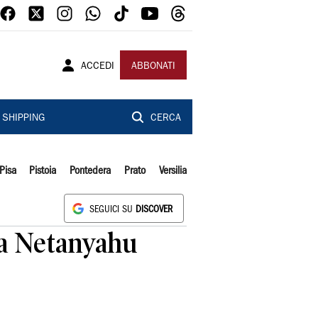
ACCEDI
ABBONATI
SHIPPING
CERCA
Pisa
Pistoia
Pontedera
Prato
Versilia
SEGUICI SU
DISCOVER
ma Netanyahu