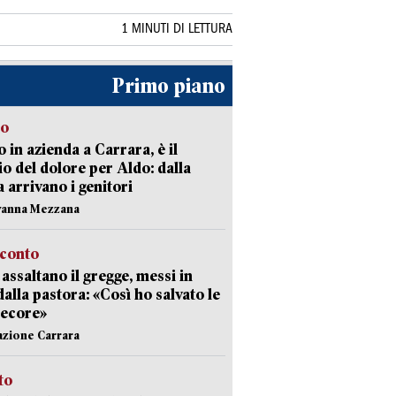
1 MINUTI DI LETTURA
Primo piano
to
 in azienda a Carrara, è il
io del dolore per Aldo: dalla
ia arrivano i genitori
vanna Mezzana
cconto
i assaltano il gregge, messi in
dalla pastora: «Così ho salvato le
pecore»
azione Carrara
sto