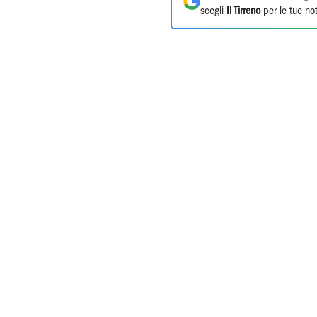
scegli
Il Tirreno
per le tue not