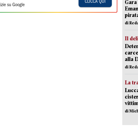
Gara 
CLICCA QUI
izie su Google
Emanu
pirat
di Red
Il del
Deten
carce
alla 
di Red
La tr
Lucca
ciste
vitti
di Mic