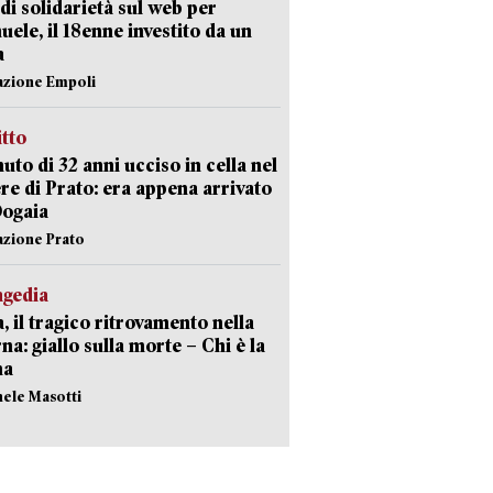
di solidarietà sul web per
ele, il 18enne investito da un
a
azione Empoli
itto
uto di 32 anni ucciso in cella nel
re di Prato: era appena arrivato
Dogaia
azione Prato
agedia
, il tragico ritrovamento nella
rna: giallo sulla morte – Chi è la
ma
hele Masotti