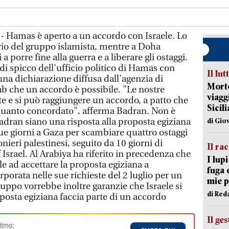
 - Hamas è aperto a un accordo con Israele. Lo
rio del gruppo islamista, mentre a Doha
a porre fine alla guerra e a liberare gli ostaggi.
spicco dell'ufficio politico di Hamas con
Il lut
una dichiarazione diffusa dall'agenzia di
Morto
che un accordo è possibile. "Le nostre
viagg
te e si può raggiungere un accordo, a patto che
Sicil
 quanto concordato", afferma Badran. Non è
adran siano una risposta alla proposta egiziana
di Gio
due giorni a Gaza per scambiare quattro ostaggi
onieri palestinesi, seguito da 10 giorni di
Il ra
f Israel. Al Arabiya ha riferito in precedenza che
I lup
 ad accettare la proposta egiziana a
fuga 
porata nelle sue richieste del 2 luglio per un
mie 
gruppo vorrebbe inoltre garanzie che Israele si
di Red
oposta egiziana faccia parte di un accordo
Il ge
itmo: