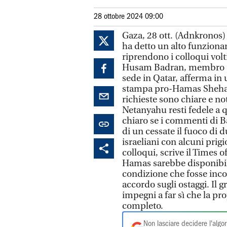
28 ottobre 2024 09:00
Gaza, 28 ott. (Adnkronos)
ha detto un alto funziona
riprendono i colloqui volti 
Husam Badran, membro di 
sede in Qatar, afferma in 
stampa pro-Hamas Shehab 
richieste sono chiare e no
Netanyahu resti fedele a
chiaro se i commenti di B
di un cessate il fuoco di 
israeliani con alcuni prigi
colloqui, scrive il Times o
Hamas sarebbe disponibile
condizione che fosse incor
accordo sugli ostaggi. Il 
impegni a far sì che la pr
completo.
Non lasciare decidere l'algor