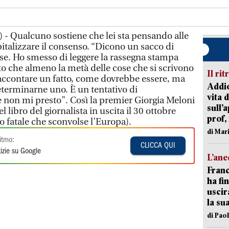
 - Qualcuno sostiene che lei sta pensando alle
pitalizzare il consenso. “Dicono un sacco di
se. Ho smesso di leggere la rassegna stampa
 che almeno la metà delle cose che si scrivono
Il rit
accontare un fatto, come dovrebbe essere, ma
Addio
eterminarne uno. È un tentativo di
vita 
 non mi presto". Così la premier Giorgia Meloni
sull’
libro del giornalista in uscita il 30 ottobre
prof,
lio fatale che sconvolse l’Europa).
di Mar
itmo:
CLICCA QUI
izie su Google
L’an
Franc
ha fin
uscir
la su
di Pao