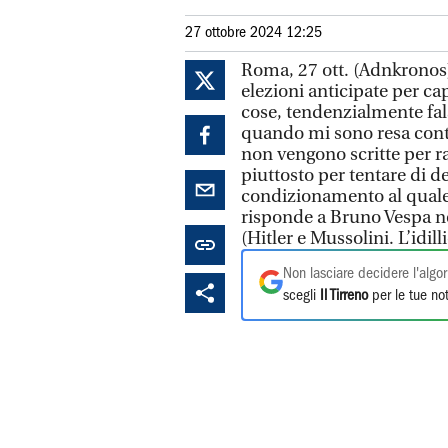
27 ottobre 2024 12:25
Roma, 27 ott. (Adnkronos)
elezioni anticipate per ca
cose, tendenzialmente fal
quando mi sono resa conto
non vengono scritte per r
piuttosto per tentare di d
condizionamento al quale
risponde a Bruno Vespa nel 
(Hitler e Mussolini. L’idil
Non lasciare decidere l'algor
scegli
Il Tirreno
per le tue not