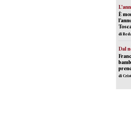
L'an
È mor
l’ann
Tosca
di Red
Dal n
Franc
bambi
pren
di Cri