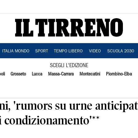
ITALIA MONDO
SPORT
TEMPO LIBERO
VIDEO
SCUOLA 2030
SCEGLI L'EDIZIONE
oli
Grosseto
Lucca
Massa-Carrara
Montecatini
Piombino-Elba
i, 'rumors su urne anticipa
vi condizionamento'**