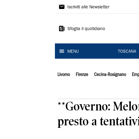
Il
Iscriviti alle Newsletter
Tirreno
Sfoglia il quotidiano
MENU
TOSCANA
Livorno
Firenze
Cecina-Rosignano
Emp
**Governo: Melon
presto a tentati