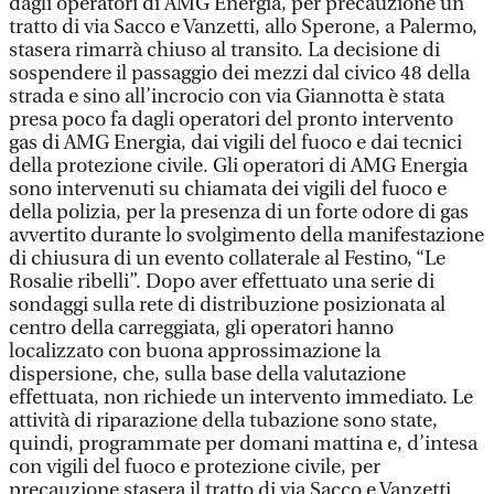
dagli operatori di AMG Energia, per precauzione un
tratto di via Sacco e Vanzetti, allo Sperone, a Palermo,
stasera rimarrà chiuso al transito. La decisione di
sospendere il passaggio dei mezzi dal civico 48 della
strada e sino all’incrocio con via Giannotta è stata
presa poco fa dagli operatori del pronto intervento
gas di AMG Energia, dai vigili del fuoco e dai tecnici
della protezione civile. Gli operatori di AMG Energia
sono intervenuti su chiamata dei vigili del fuoco e
della polizia, per la presenza di un forte odore di gas
avvertito durante lo svolgimento della manifestazione
di chiusura di un evento collaterale al Festino, “Le
Rosalie ribelli”. Dopo aver effettuato una serie di
sondaggi sulla rete di distribuzione posizionata al
centro della carreggiata, gli operatori hanno
localizzato con buona approssimazione la
dispersione, che, sulla base della valutazione
effettuata, non richiede un intervento immediato. Le
attività di riparazione della tubazione sono state,
quindi, programmate per domani mattina e, d’intesa
con vigili del fuoco e protezione civile, per
precauzione stasera il tratto di via Sacco e Vanzetti