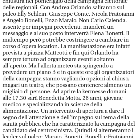
chiusura nel pomeriggio della campagna elettorale
delle regionali. Con Andrea Orlando saliranno sul
palco Elly Schlein, Giuseppe Conte, Nicola Fratoianni
e Angelo Bonelli, Enzo Maraio. Non Carlo Calenda,
assente per impegni precedenti, manderà un
messaggio e al suo posto interverrà Elena Bonetti. Il
maltempo però potrebbe costringere a cambiare in
corso d'opera location. La manifestazione era infatti
prevista a piazza Matteotti e fin qui Orlando ha
sempre tenuto ad organizzare eventi soltanto
all'aperto. Ma l'allerta meteo sta spingendo a
prevedere un piano B e in queste ore gli organizzatori
della campagna stanno vagliando opzioni al chiuso,
magari un teatro, che possano contenere almeno un
migliaio di persone. Ad aprire la kermesse domani
alle 17,30 sarà Benedetta Motta, 26 anni, giovane
medico e specializzanda in scienze della
alimentazione. Un intervento di apertura a dare il
segno dell'attenzione e dell'impegno sul tema della
sanità pubblica che ha caratterizzato la campagna del
candidato del centrosinistra. Quindi si alterneranno i
leader sul palco: Maraio, Bonetti, Bonelli e Fratoianni,