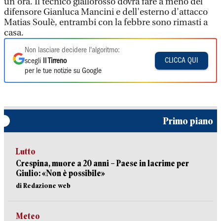
un'ora. Il tecnico giallorosso dovrà fare a meno del
difensore Gianluca Mancini e dell'esterno d'attacco
Matias Soulè, entrambi con la febbre sono rimasti a
casa.
Non lasciare decidere l'algoritmo:
CLICCA QUI
scegli
Il Tirreno
per le tue notizie su Google
Primo piano
Lutto
Crespina, muore a 20 anni – Paese in lacrime per
Giulio: «Non è possibile»
di Redazione web
Meteo