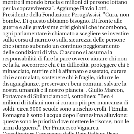
mentre il mondo brucia e milioni di persone lottano
per la sopravvivenza". Aggiunge Flavio Lotti,
Presidente della Fondazione PerugiAssisi: "Cura, non
bombe. Di questo abbiamo bisogno. Di fronte alle
guerre e alle gravissime crisi globali che incombono,
ogni parlamentare è chiamato a scegliere se investire
sulla corsa al riarmo o sulla sicurezza delle persone
che stanno subendo un continuo peggioramento
delle condizioni di vita. Ciascuno si assuma la
responsabilità di fare la pace ovvero: aiutare chi non
ce la fa, soccorrere chi è in difficoltà, proteggere chi è
minacciato, nutrire chi è affamato e assetato, curare
chi è ammalato, sostenere chi è fragile, ridurre le
disuguaglianze, preservare i beni comuni, salvare la
nostra umanità e il nostro pianeta". Giulio Marcon,
Portavoce di Sbilanciamoci!, sottolinea: "Ben 4
milioni di italiani non si curano più per mancanza di
soldi, circa 9000 scuole sono a rischio crolli, l’Emilia
Romagna è sotto l’acqua dopo l’ennesima alluvione:
queste sono le priorità dove mettere le risorse, non le
armi da guerra". Per Francesco Vignarca,