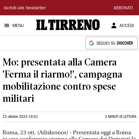
Il
Iscriviti alle Newsletter
ABBONATI
Tirreno
MENU
ACCEDI
SEGUICI SU
DISCOVER
Mo: presentata alla Camera
'Ferma il riarmo!', campagna
mobilitazione contro spese
militari
23 ottobre 2024 16:01
3 MINUTI DI LETTURA
Roma, 23 ott. (Adnkronos) - Presentata oggi a Roma