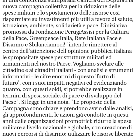
in una conferenza stampa alla Camera dei Deputati la
nuova campagna collettiva per la riduzione delle
spese militari e lo spostamento delle risorse così
risparmiate su investimenti più utili a favore di salute,
istruzione, ambiente, solidarietà e pace. L’iniziativa
promossa da Fondazione PerugiAssisi per la Cultura
della Pace, Greenpeace Italia, Rete Italiana Pace e
Disarmo e Sbilanciamoci! "intende rimettere al
centro dell’attenzione dell’opinione pubblica italiana
le spropositate spese per strutture militari ed
armamenti nel nostro Paese. Vogliamo svelare alle
cittadine e ai cittadini italiani - con analisi e strumenti
informativi - le cifre enormi di questo 'furto di
futuro', con i suoi impatti negativi ed evidenziando
quanto, con questi soldi, si potrebbe realizzare in
termini di spesa sociale, di pace e di sviluppo del
Paese". Si legge in una nota. "Le proposte della
Campagna sono chiare e prendono avvio dalle analisi,
gli approfondimenti, le azioni già condotte in questi
anni dalle organizzazioni promotrici: ridurre la spesa
militare a livello nazionale e globale, con creazione di
nuovi percorsi di disarmo; utilizzare le risorse liberate