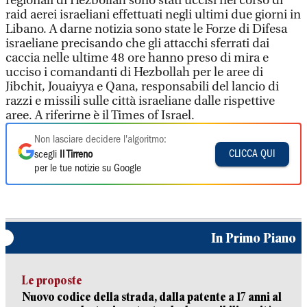
regionali di Hezbollah sono stati uccisi nel corso di
raid aerei israeliani effettuati negli ultimi due giorni in
Libano. A darne notizia sono state le Forze di Difesa
israeliane precisando che gli attacchi sferrati dai
caccia nelle ultime 48 ore hanno preso di mira e
ucciso i comandanti di Hezbollah per le aree di
Jibchit, Jouaiyya e Qana, responsabili del lancio di
razzi e missili sulle città israeliane dalle rispettive
aree. A riferirne è il Times of Israel.
Non lasciare decidere l'algoritmo:
CLICCA QUI
scegli
Il Tirreno
per le tue notizie su Google
In Primo Piano
Le proposte
Nuovo codice della strada, dalla patente a 17 anni al