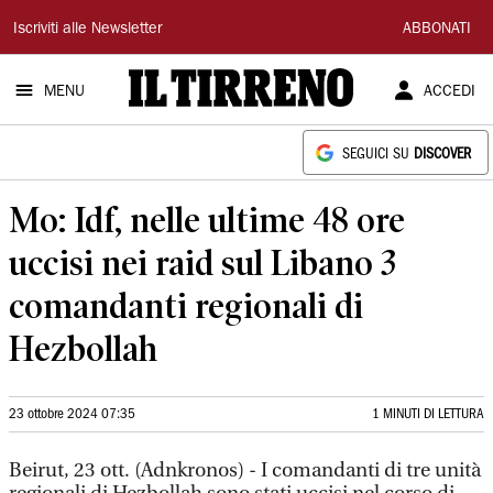
Il
Iscriviti alle Newsletter
ABBONATI
Tirreno
MENU
ACCEDI
SEGUICI SU
DISCOVER
Mo: Idf, nelle ultime 48 ore
uccisi nei raid sul Libano 3
comandanti regionali di
Hezbollah
23 ottobre 2024 07:35
1 MINUTI DI LETTURA
Beirut, 23 ott. (Adnkronos) - I comandanti di tre unità