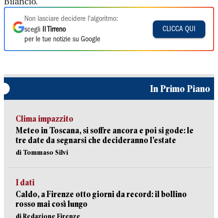
Bilancio.
Non lasciare decidere l'algoritmo:
CLICCA QUI
scegli
Il Tirreno
per le tue notizie su Google
In Primo Piano
Clima impazzito
Meteo in Toscana, si soffre ancora e poi si gode: le
tre date da segnarsi che decideranno l’estate
di Tommaso Silvi
I dati
Caldo, a Firenze otto giorni da record: il bollino
rosso mai così lungo
di Redazione Firenze