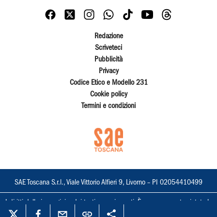
Redazione
Scriveteci
Pubblicità
Privacy
Codice Etico e Modello 231
Cookie policy
Termini e condizioni
SAE Toscana S.r.l., Viale Vittorio Alfieri 9, Livorno – PI 02054410499
I diritti delle immagini e dei testi sono riservati. È espressamente vietata la
loro riproduzione con qualsiasi mezzo e l'adattamento totale o parziale.