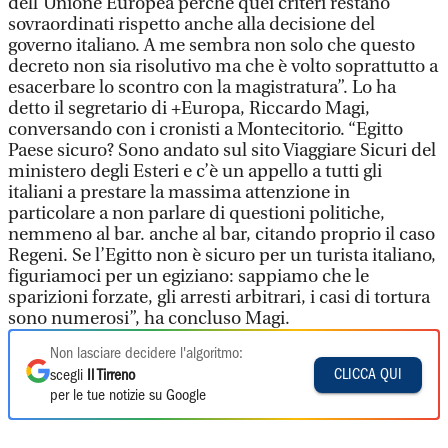
dell’Unione Europea perché quei criteri restano
sovraordinati rispetto anche alla decisione del
governo italiano. A me sembra non solo che questo
decreto non sia risolutivo ma che è volto soprattutto a
esacerbare lo scontro con la magistratura”. Lo ha
detto il segretario di +Europa, Riccardo Magi,
conversando con i cronisti a Montecitorio. “Egitto
Paese sicuro? Sono andato sul sito Viaggiare Sicuri del
ministero degli Esteri e c’è un appello a tutti gli
italiani a prestare la massima attenzione in
particolare a non parlare di questioni politiche,
nemmeno al bar. anche al bar, citando proprio il caso
Regeni. Se l’Egitto non è sicuro per un turista italiano,
figuriamoci per un egiziano: sappiamo che le
sparizioni forzate, gli arresti arbitrari, i casi di tortura
sono numerosi”, ha concluso Magi.
Non lasciare decidere l'algoritmo:
CLICCA QUI
scegli
Il Tirreno
per le tue notizie su Google