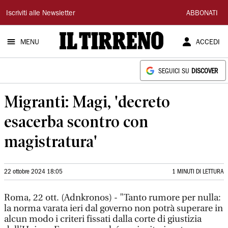
Il
Iscriviti alle Newsletter
ABBONATI
Tirreno
MENU
ACCEDI
SEGUICI SU
DISCOVER
Migranti: Magi, 'decreto
esacerba scontro con
magistratura'
22 ottobre 2024 18:05
1 MINUTI DI LETTURA
Roma, 22 ott. (Adnkronos) - "Tanto rumore per nulla:
la norma varata ieri dal governo non potrà superare in
alcun modo i criteri fissati dalla corte di giustizia