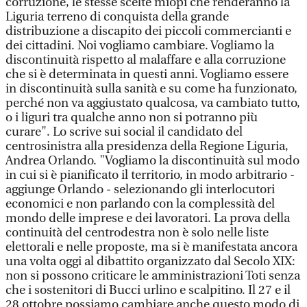
corruzione, le stesse scelte miopi che renderanno la
Liguria terreno di conquista della grande
distribuzione a discapito dei piccoli commercianti e
dei cittadini. Noi vogliamo cambiare. Vogliamo la
discontinuità rispetto al malaffare e alla corruzione
che si è determinata in questi anni. Vogliamo essere
in discontinuità sulla sanità e su come ha funzionato,
perché non va aggiustato qualcosa, va cambiato tutto,
o i liguri tra qualche anno non si potranno più
curare". Lo scrive sui social il candidato del
centrosinistra alla presidenza della Regione Liguria,
Andrea Orlando. "Vogliamo la discontinuità sul modo
in cui si è pianificato il territorio, in modo arbitrario -
aggiunge Orlando - selezionando gli interlocutori
economici e non parlando con la complessità del
mondo delle imprese e dei lavoratori. La prova della
continuità del centrodestra non è solo nelle liste
elettorali e nelle proposte, ma si è manifestata ancora
una volta oggi al dibattito organizzato dal Secolo XIX:
non si possono criticare le amministrazioni Toti senza
che i sostenitori di Bucci urlino e scalpitino. Il 27 e il
28 ottobre possiamo cambiare anche questo modo di